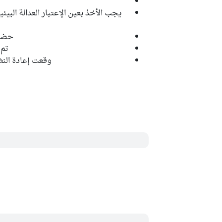
يجب الأخذ بعين الإعتبار العدالة البي
حضي 721 مشروع بالموافقة وبلغ
تم رفض 260 مش
وقعت إعادة النظر في 18 مشروع بلغت قيمتهم