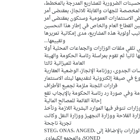
لتحسينات الضرورية للمشاريع المدرجة بالمخطط،
لمخصصة للجهات والقابلة للانجاز، بمقتضى أمر
 الاستثمارات العمومية وستكون بمقتضى أمر
ين القطاع العام والخاص في إطار هذا التحسين
ب أولوية هذه المشاريع، مدى إمكانية تمريرها
وتقييمها...
 تلقي ملفات الوزارات والجماعات المحلية أولا
 ثانيا ثم تقوم بمراسلة رئاسة الحكومة والهيئة
العامة للميزانية ثالثا
ت الجدوى، روزنامة الإنجاز، الوضعية العقارية
 في صيغة إلكترونية لتقديمها لبنك الاستثمار
قرارات اللجنة ملزمة لجميع الأطراف
ومة وفي صورة رد رئاسة الحكومة بالإيجاب تقع
إحالة القائمة للمصالح المالية
ة تجريبية في 2018 على وزارات تتوفر فيها الموارد البشرية اللازمة وتأخذ
هي وزارة الفلاحة ووزارة التجهيز ووزارة النقل وكانت
تجربة ناجحة
في 2019، ضمت العملية جميع الوزارات بالإضافة إلى STEG، ONAS، ANGED،
SONED، والمجمع الكيماوي