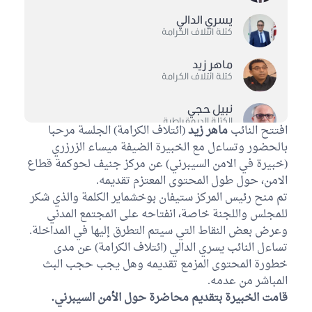
يسري الدالي
كتلة ائتلاف الكرامة
ماهر زيد
كتلة ائتلاف الكرامة
نبيل حجي
الكتلة الديمقراطية
افتتح النائب
ماهر زيد
(ائتلاف الكرامة) الجلسة مرحبا
بالحضور وتساءل مع الخبيرة الضيفة ميساء الزرزري
جلال الزياتي
(خبيرة في الامن السيبرني) عن مركز جنيف لحوكمة قطاع
كتلة الاصلاح
الامن، حول طول المحتوى المعتزم تقديمه.
تم منح رئيس المركز ستيفان بوخشماير الكلمة والذي شكر
محمد زريق
كتلة حركة النهضة
للمجلس واللجنة خاصة، انفتاحه على المجتمع المدني
وعرض بعض النقاط التي سيتم التطرق إليها في المداخلة.
منصف بوغطاس
تساءل النائب يسري الدالي (ائتلاف الكرامة) عن مدى
كتلة حركة النهضة
خطورة المحتوى المزمع تقديمه وهل يجب حجب البث
المباشر من عدمه.
آمنة بن حميد
قامت الخبيرة بتقديم محاضرة حول الأمن السيبرني.
كتلة حركة النهضة