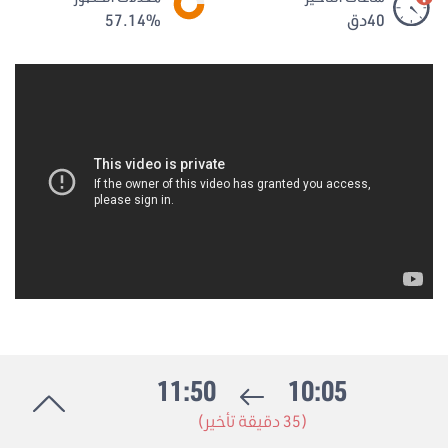
40دق
57.14%
11:50
10:05
(35 دقيقة تأخير)