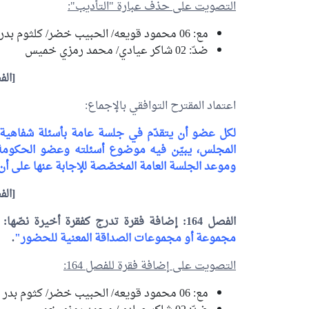
التصويت على حذف عبارة "التأديب":
مع: 06
محمود قويعه
/
الحبيب خضر
/
كلثوم بدر 
ضدّ: 02
شاكر عيادي
/
محمد رمزي خميس
[الفص
اعتماد المقترح التوافقي بالإجماع:
لكل عضو أن يتقدّم في جلسة عامة بأسئلة شفاهية ل
المجلس، يبيّن فيه موضوع أسئلته وعضو الحكومة ال
وموعد الجلسة العامة المخصّصة للإجابة عنها على أن
[الفص
الفصل 164: إضافة فقرة تدرج كفقرة أخيرة نصّها:
مجموعة أو مجموعات الصداقة المعنية للحضور"
.
التصويت على إضافة فقرة للفصل 164:
مع: 06
محمود قويعه
/
الحبيب خضر
/
كثوم بدر ا