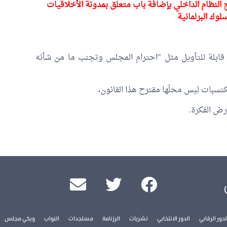
ن عدد 2017/34 يتعلق بتنقيح النظام الداخلي بإضافة باب متعلق بمدونة الأخلاقيات
لوك البرلمانية
 قابلة للتأويل مثل "احترام المجلس وتجنب ما من شأنه
كتسبات ليس محلّها مقترح هذا القانون،
رض الفكرة.
لدور الرقابي
الدور الانتخابي
نشريات
الرزنامة
مستجدات
النواب
ويكي مجلس