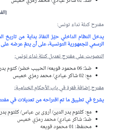
ضدّ: 02
شاكر عيادي
/
محمد رمزي خميس
[الفص
مقترح كتلة نداء تونس:
يدخل النظام الداخلي حيّز النفاذ بداية من تاريخ 
الرسمي للجمهورية التونسية، على أن يتمّ عرضه على أ
التصويت على مقترح تعديل كتلة نداء تونس:
ضدّ: 06
محمود قويعه
/
الحبيب خضر
/
كثوم بدر 
مع: 02
شاكر عيادي
/
محمد رمزي خميس
مقترح إضافة فقرة في باب الأحكام الختامية:
يشرع في تطبيق ما تم اقتراحه من تعديلات في مفتتح الدورة 
مع:
كلثوم بدر الدين
/
أروى بن عباس
/
كلثوم بدر 
ضدّ:
شاكر عيادي
/
محمد رمزي خميس
محتفظ: 01
محمود قويعه