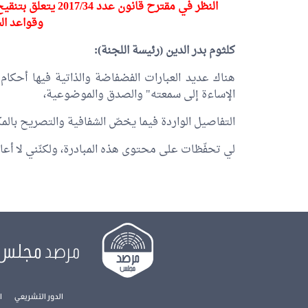
النظر في مقترح قانو
وقواعد الس
كلثوم بدر الدين
(رئيسة اللجنة):
هناك عديد العبارات الفضفاضة والذاتية فيها أحكام
الإساءة إلى سمعته" والصدق والموضوعية،
التفاصيل الواردة فيما يخصّ الشفافية والتصريح بالم
لي تحفّظات على محتوى هذه المبادرة، ولكنّني لا أعا
مرصد
مجلس
الدور التشريعي
ا