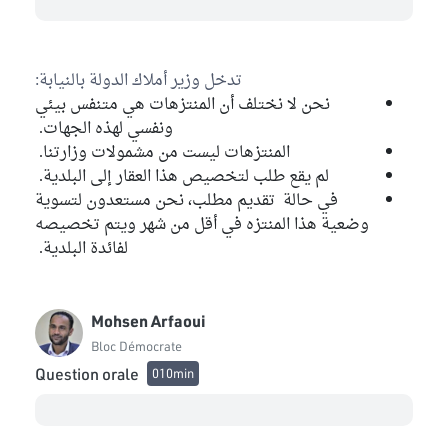
تدخل وزير أملاك الدولة بالنيابة:
نحن لا نختلف أن المنتزهات هي متنفس بيئي
ونفسي لهذه الجهات.
المنتزهات ليست من مشمولات وزارتنا.
لم يقع طلب لتخصيص هذا العقار إلى البلدية.
في حالة تقديم مطلب، نحن مستعدون لتسوية
وضعية هذا المنتزه في أقل من شهر ويتم تخصيصه
لفائدة البلدية.
Mohsen Arfaoui
Bloc Démocrate
Question orale
010min