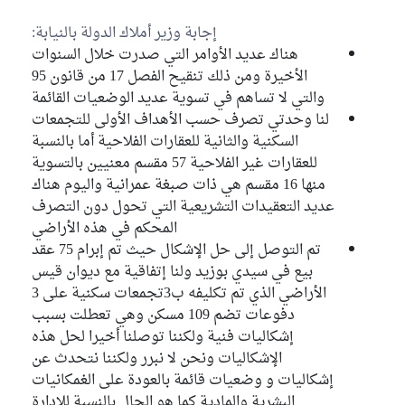
إجابة وزير أملاك الدولة بالنيابة:
هناك عديد الأوامر التي صدرت خلال السنوات
الأخيرة ومن ذلك تنقيح الفصل 17 من قانون 95
والتي لا تساهم في تسوية عديد الوضعيات القائمة
لنا وحدتي تصرف حسب الأهداف الأولى للتجمعات
السكنية والثانية للعقارات الفلاحية أما بالنسبة
للعقارات غير الفلاحية 57 مقسم معنيين بالتسوية
منها 16 مقسم هي ذات صبغة عمرانية واليوم هناك
عديد التعقيدات التشريعية التي تحول دون التصرف
المحكم في هذه الأراضي
تم التوصل إلى حل الإشكال حيث تم إبرام 75 عقد
بيع في سيدي بوزيد ولنا إتفاقية مع ديوان قيس
الأراضي الذي تم تكليفه ب3تجمعات سكنية على 3
دفوعات تضم 109 مسكن وهي تعطلت بسبب
إشكاليات فنية ولكننا توصلنا أخيرا لحل هذه
الإشكاليات ونحن لا نبرر ولكننا نتحدث عن
إشكاليات و وضعيات قائمة بالعودة على الغمكانيات
البشرية والمادية كما هو الحال بالنسبة للإدارة