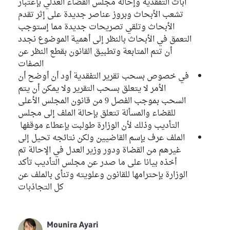
أباث التفقدية وإحالة مجلس القضاء العدلي بإعتبار
تشعب الأبحاث وبروز عناصر جديدة على إثر تقدم
الأبحاث وتلقي تصريحات جديدة مما إستوجب
التعمق في الأبحاث بالنظر إلى أهمية الموضوع نجدد
أن تتم المتابعة وتطبيق القانون بقطع النظر عن
الصفات
في خصوص بسحب تقرير التفقدية أود أن أوضح أن
الأمر لا يتعلق بسحب التقرير ولا يمكن أن يتم
السحب بموجب الفصل 9 من قانون المجلس الأعلى
للقضاء والمسألة تتعلق بإحالة الملف إلى مجلس
التأديب وذلك لأن الوزارة طولبت بإعطاء موقفها
الملف عرف بإسم القاضيين ولكن نتائجه تحيل إلى
غيرهم من القضاة ودور وزير العدل في الإحالة تم
أخذه بيانا على ما صدر عن مجلس التأديب تأكد
الوزارة بإحترامها للقانون وعلويته وتنأى بالملف عن
كل التجاذبات
Mounira Ayari