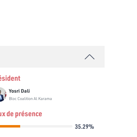
ésident
Yosri Dali
Bloc Coalition Al Karama
ux de présence
35.29%