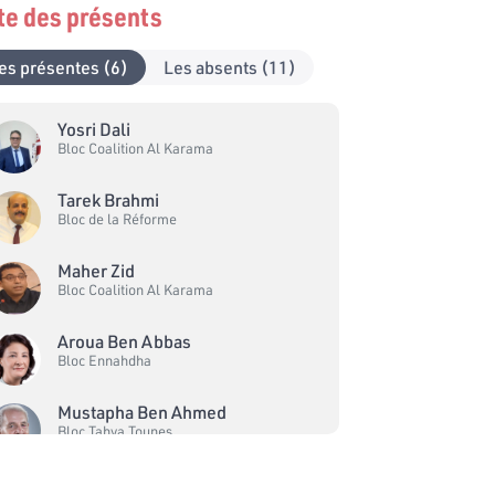
ste des présents
es présentes (6)
Les absents (11)
Yosri Dali
Bloc Coalition Al Karama
Tarek Brahmi
Bloc de la Réforme
Maher Zid
Bloc Coalition Al Karama
Aroua Ben Abbas
Bloc Ennahdha
Mustapha Ben Ahmed
Bloc Tahya Tounes
Sayed Ferjani