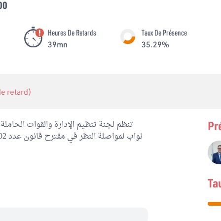
00
Heures De Retards
Taux De Présence
39mn
35.29%
 de retard)
Pr
Ta