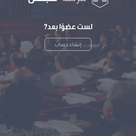
لست عضوًا بعد?
إنشاء حساب