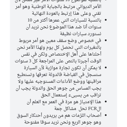
الأمر الديواني مرتبط بالجباية الوطنية وهو أمر
تقني وعلى هذا إرتبط بالعودة النهائية
بالنسبة للسيارات التي عمرها أكثر من 10
سنوات أنا ضد هذا الموضوع نحن نريد أن
نستورد سيارات نظيفة
في خصوص وضع سقف معين هو أمر مربوط
بالتغيرات التي تحصل كل يوم ولهذا الأمر نحن
أحلناها على أهل الإختصاص ولكن في نفس
الوقت أجبرنا بالنص على المراجعة كل 3 سنوات
لا يمكن أن تكون تجارة موازية لأن السيارة
ستسجل في القباضة فالدولة تعرفها وتستطيع
مراقبتها ووضع الأداءات المستوجبه عليها ولا
يجب المساس من جوهر الحق والدولة يجب أن
تراقب من يسيىء إستعمال الحق
هذا الإمتياز هو مرة في العمر مع العلم أن
الFCR تحل مشاكل جمة
أصحاب اللزمات هم من يريدون أحتكار السوق
وهو جوهر الريع ونحن نريد سوقا مفتوحة