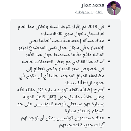
محمد عمار
الكتلة الديمقراطية
في 2018 تم إقرار شرط السنة وخلال هذا العام
لم نسجل دخول سوى 4000 سيارة
هناك مسألة إجتماعية يجب أخذها بعين
الإعتبار وفي سؤال حول نفس الموضوع لوزير
المالية دافع دفاعا مستميتا حول هذا الأمر
أساند هذا القانون مع بعض التعديلات خاصة
في خصوص سعر الدينار ونحن نتطلع إلى
مضاعفة المبلغ الموجود حاليا أي أن يكون في
حدود ال60 ألف دينار
أقترح إضافة نقطة توريد سيارة لكل عائلة لأنه
وعلى خلاف ماقيل حول إثقال كاهل الدولة
بسيارة فهو سيعطي فرصة للتونسيين على حد
السواء لإقتناء سيارة
هناك مستثمرين تونسيين يمكن أن نوجد لهم
آليات جديدة لتشجيعهم