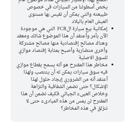
يخص أسطولنا من السيارات في خصوص
طبيعته والتي يمكن أن نقيس بها مستوى
العيش العام بالبلاد
إمكانية بيع سيارة الFCR التي هي موجودة
الآن بأمر وأعتقد أن هذا الموضوع شائك ومعقد
وهناك مصالح إقتصادية منها مصالح مشتركة
وأخرى متضاربة وأصبح بمثابة إقتصاد موازي
للسوق الاصلية
مخاطر هذا المقترح هو أنه يسمح بقطاع موازي
فيه سوق سيارات يمكن له أن ينتصب ولهذا
أعتقد أنه من الضروري إيجاد حلول لهذا
الإشكال؟ حتى نضمن الشفافية والنزاهة
وخلاص العبىء الجبائي فكيف نضمن أن هذا
المقترح لن يمس من هذه المبادىء حتى لا
ننزلق في هذه المخاطر؟