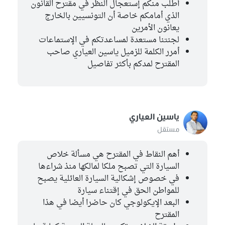
أطلب منكم إستعجال النظر في مقترح القانون
الذي أمامكم خاصة أن التونسيين بالخارج
منجي الرحوي
مستقل
يعانون الأمرين
لجنتنا مستعدة لمساعدتكم في الإستماعات
غير منتمين إلى اللجنة
11
أمرر الكلمة للزميل ياسين العياري صاحب
المقترح لمدكم بأكثر تفاصيل
أسامة علية الصغير
كتلة حركة النهضة
عماد الخميري
كتلة حركة النهضة
ياسين العياري
ماهر المذيوب
مستقل
كتلة حركة النهضة
ياسين العياري
أهم النقاط في المقترح هي مسألة خلاص
مستقل
السيارة التي تصبح ملكا لمالكها منذ شراءها
ليليا بالليل
في خصوص إشكالية السيارة العائلية يصبح
كتلة الاصلاح
للمواطن الحق في إقتناء سيارة
البعد الإيكولوجي كان حاضرا أيضا في هذا
سامي بن عبد العالي
كتلة الاصلاح
المقترح