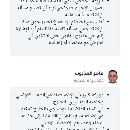
طريقة الخلاص تكون بالعملة الصعبة كما قمنا
سامية عبو
بتسهيل الإجراءات ونحن نريد أن تصبح مسألة
الكتلة الديمقراطية
الFCR مسألة شفافة
منيرة العياري
أطلب من لجنتكم الإستماع لخبير حول مدة
الكتلة الديمقراطية
الFCR وهي مسألة تقنية ولذلك لم أرد الإشارة
موسى بن أحمد
إليها في مقترح القانون حتى لا تكون في
كتلة حركة النهضة
تعارض مع معاهدة أو إتفاقية
رباب بن لطيف
كتلة حركة النهضة
ليلى حداد
الكتلة الديمقراطية
ماهر المذيوب
كتلة حركة النهضة
دوركم كبير في الإنصات لنبض الشعب التونسي
وخاصة التونسيين بالخارج
في السنة الماضية التونسيون بالخارج تمكنو
من إضافة مبلغ يناهز ال500 مليارإلى خزينة
الدولة وهو دعم للإقتصاد الوطني
أساند كل ما جاء على لسان رئيسة اللجنة