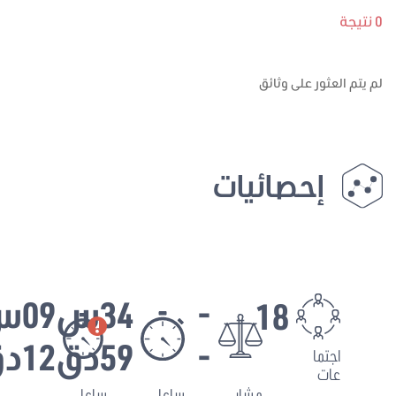
 يتم العثور على وثائق
إحصائيات
-
34س
09س
18
-
59دق
12دق
اجتما
عات
مشار
ساعا
ساعا