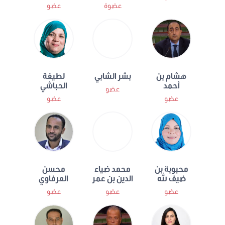
عضوة
عضو
هشام بن
بشر الشابي
لطيفة
أحمد
الحباشي
عضو
عضو
عضو
محبوبة بن
محمد ضياء
محسن
ضيف الله
الدين بن عمر
العرفاوي
عضو
عضو
عضو