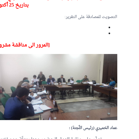
بتاريخ 25 أكتوبر 1980
التصويت للمصادقة على التقرير:
[المرور الى مناقشة مشروع القا
عماد الخميري
(رئيس اللّجنة) :