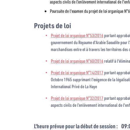
aspects civils de l’enlèvement international de l'en
Poursuite de l'examen du projet de loi organique N°6
Projets de loi
Projet de loi organique N°53/2016
portant approbati
gouvernement du Royaume d'Arabie Saoudite pour l’o
marchandises entre et à travers les territoires des
Projet de loi organique N°60/2016
relatif à l'élimi
Projet de loi organique N°14/2017
portant approbati
Octobre 1965 supprimant l'exigence de la légalisat
International Privé de La Haye
Projet de loi organique N°32/2017
portant approbati
aspects civils de l’enlèvement international de l'en
L'heure prévue pour la début de session :
09: