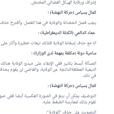
إشراف ورقابة الهيكل القضائي المختصّ.
كمال بسباس (حركة النهضة) :
يجب فصل الحضانة والولاية في هذا الفصل. وأقترح حذف ال
عماد الدائمي
(الكتلة الديمقراطية) :
انا مع حذف إسقاط الولاية فلذلك تبعات خطيرة وآثار على ا
سامية دولة (مكلفة بمهمة لدى الوزارة) :
المسألة أبسط بكثير ففي الإبقاء على مبدئ الولاية هنا
التبعية المطلقةالناتجة عن الولاية، والقاضي لن يقوم بحذف
في ذلك.
كمال بسباس (حركة النهضة) :
التوضيف يمكن أن يتمّ في الصورة العكسية أيضا ففي صور
تقوم بذلك لممارسة الضغط عليه.
التصويت على حذف "الولاية":