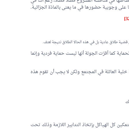
تصاصها في مناقشة المشروع فصلا فصلا، رغم أننا في
نا على وجوبية حضورها في ما يعنى بالمادّة الجزائية.
 قضية طلاق عادية بل في هذه الحالا الطلاق نتيجة لعنف.
اية كما أقرّت الجولة أنها ليست حماية فردية وإنما
لية العائلة في المجتمع ولكن لا يجب أن تقوم هذه
لك
مكين كل الهياكل بإتخاذ التدابير اللازمة وذلك تحت