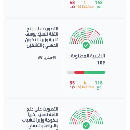
48
1
142
مع
محتفظ(ة)
ضد
التصويت على منح
الثقة للسيّد يوسف
فنيرة وزيرا للتكوين
المهني والتشغيل
الأغلبية المطلوبة :
01 فيفري 2021
109
55
4
118
مع
محتفظ(ة)
ضد
التصويت على منح
الثقة للسيّد زكريا
بلخوجة وزيرا للشباب
والرياضة والإدماج