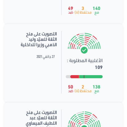
49
3
140
مع
محتفظ(ة)
ضد
التصويت على منح
الثقة للسيّد وليد
الذهبي وزيرا للداخلية
27 جانفي 2021
الأغلبية المطلوبة :
109
50
2
138
مع
محتفظ(ة)
ضد
التصويت على منح
الثقة للسيّد عبد
اللطيف الميساوي