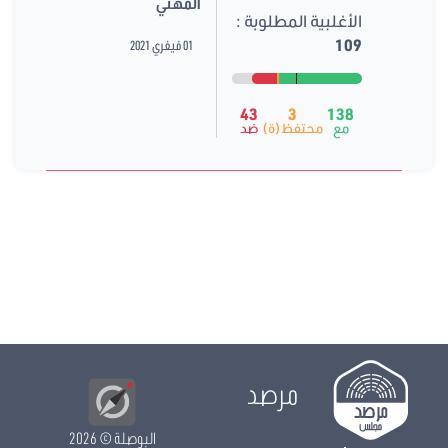
المهني
الأغلبية المطلوبة :
109
01 فيفري 2021
43
3
138
مع
محتفظ(ة)
ضد
مرصد
البوصلة
© 2026