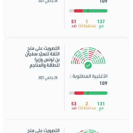
109
28 جانفي 2021
51
1
137
مع
محتفظ(ة)
ضد
التصويت على منح
الثقة للسيّد سفيان
بن تونس وزيرا
للطاقة والمناجم
الأغلبية المطلوبة :
28 جانفي 2021
109
53
2
131
مع
محتفظ(ة)
ضد
التصويت على منح