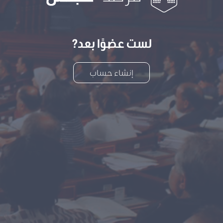
لست عضوًا بعد?
إنشاء حساب