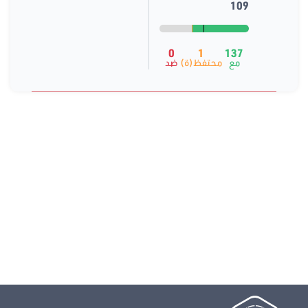
109
0
1
137
مع
محتفظ(ة)
ضد