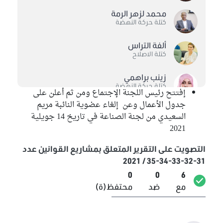
محمد لزهر الرمة
كتلة حركة النهضة
ألفة التراس
كتلة الاصلاح
زينب براهمي
كتلة حركة النهضة
إفتتح رئيس اللجنة الإجتماع ومن ثم أعلن على
جدول الأعمال وعن إلغاء عضوية النائبة مريم
كنزة عجالة
السعيدي من لجنة الصناعة في تاريخ 14 جويلية
كتلة حركة النهضة
2021
التصويت على التقرير المتعلق بمشاريع القوانين عدد
31-32-33-34-35 / 2021
0
0
6
مع
ضد
محتفظ(ة)