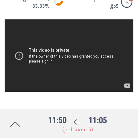
5دق
33.33%
11:50
11:05
(5 دقيقة تأخير)