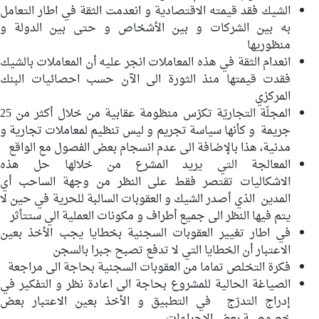
الشيك فقد قيمته الاقتصادية و انعدمت الثقة في اطار التعامل
به بين الشركات و بين الأشخاص و حتى بين الدولة و
منظوريها
انعدام الثقة في هذه المعاملات انجر عليه أن المعاملات بالشيك
فقدت قيمتها منذ الثورة الى الآن حسب احصائيات البنك
المركزي
المجلّة التجاريّة تكرّس منظومة عقابية من خلال أكثر من 25
جريمة و كأنها سياسة تجريم و ليس تنظيم لمعاملات تجارية و
مدنية، هذا بالإضافة الى عدم انسجام بعض الفصول مع الواقع
المعالجة التي يريد المشرع من خلالها حل هذه
الاشكاليات تقتصر فقط على النظر من وجهة الساحب أي
المدين الذي أصدر الشيك و العقوبات السالبة للحرية في حين لا
يتم فيها النظر الى جميع أطراف و مكونات العملية الي ستتأثر
في اطار تغيير العقوبات السجنية بخطايا يجب الأخذ بعين
الاعتبار أن الخطايا التي لا تدفع تصبح جبرا بالسجن
فكرة التخلص تماما من العقوبات السجنية بحاجة الى مراجعة
الصياغة الحالية للمشروع بحاجة الى اعادة نظر و التفكير في
إدراج التدرّج في التطبيق و الأخذ بعين الاعتبار بعض