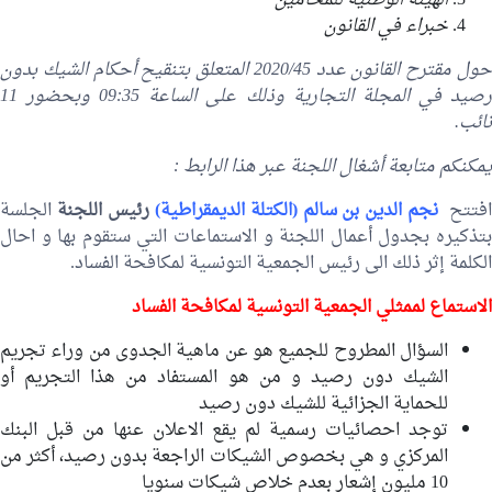
الهيئة الوطنية للمحامين
خبراء في القانون
حول مقترح القانون عدد 2020/45 المتعلق بتنقيح أحكام الشيك بدون
صيد في المجلة التجارية
وذلك على الساعة 09:35 وبحضور 11
نائب.
يمكنكم متابعة أشغال اللجنة عبر هذا الرابط :
فتتح
نجم الدين بن
سالم
(الكتلة الديمقراطية)
رئيس اللجنة
الجلسة
بتذكيره بجدول أعمال اللجنة و الاستماعات التي ستقوم بها و احال
الكلمة إثر ذلك الى رئيس الجمعية التونسية لمكافحة الفساد.
الاستماع لممثلي
الجمعية التونسية لمكافحة الفساد
السؤال المطروح للجميع هو عن ماهية الجدوى من وراء تجريم
الشيك دون رصيد و من هو المستفاد من هذا التجريم أو
للحماية الجزائية للشيك دون رصيد
توجد احصائيات رسمية لم يقع الاعلان عنها من قبل البنك
المركزي و هي بخصوص الشيكات الراجعة بدون رصيد، أكثر من
10 مليون إشعار بعدم خلاص شيكات سنويا