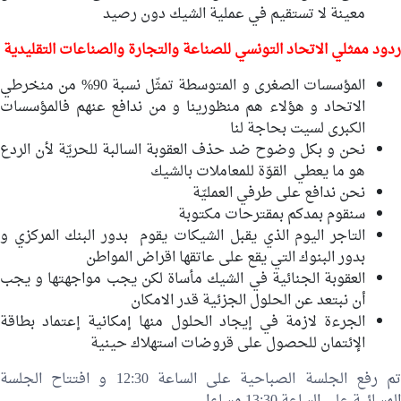
معينة لا تستقيم في عملية الشيك دون رصيد
ردود ممثلي الا
تحاد التونسي للصناعة والتجارة والصناعات التقليدية
المؤسسات الصغرى و المتوسطة تمثّل نسبة 90% من منخرطي
الاتحاد و هؤلاء هم منظورينا و من ندافع عنهم فالمؤسسات
الكبرى لسيت بحاجة لنا
نحن و بكل وضوح ضد حذف العقوبة السالبة للحريّة لأن الردع
هو ما يعطي القوّة للمعاملات بالشيك
نحن ندافع على طرفي العمليّة
سنقوم بمدكم بمقترحات مكتوبة
التاجر اليوم الذي يقبل الشيكات يقوم بدور البنك المركزي و
بدور البنوك التي يقع على عاتقها اقراض المواطن
العقوبة الجنائية في الشيك مأساة لكن يجب مواجهتها و يجب
أن نبتعد عن الحلول الجزئية قدر الامكان
الجرءة لازمة في إيجاد الحلول منها إمكانية إعتماد بطاقة
الإئتمان للحصول على قروضات استهلاك حينية
تم رفع الجلسة الصباحية على الساعة 12:30 و افتتاح الجلسة