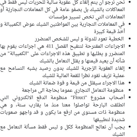
نحن نرجو أن يتم إلغاء كل عقوبة سالبة للحريات ليس فقط في
المعاكلات بالشيك بل بصفو عامة في كل المعاملات التجاريّة أو
المعاملات التي تخص تسيير مؤسسات
في المعاملات التجارية بين المواطنين الشيك عوض الكمبيالة و
أخذ قيمة كبيرة
الخطية تعود للدولة و ليس للشخص المتضرر
الاجراءات المقترحة لتنقيح الفصل 411 هي اجراءات يقوم بها
المتضرر و يطلبها و تطبيق هذه الاجراءات على "الكمبيالة" من
شأنه أن يعيد قيمتها و يقلل التعامل بالشيك
إلغاء العقوبة الزجرية للشيك بدون رصيد يشبه التسامح مع
عملية تزيف نقود نظرا للقمة المالية للشيك
هذا الاجراء سيقلل من قيمة و قوة ضمانة الشيك
منظومة التعامل التجاري عموما بحاجة الى مراجعة
أصحاب مشروع "Flouci" منظومة الدفع الالكتروني التي
انطلقت البارحة تواصلوا معنا منذ ما يقارب سنة، و هي
منظومة ذات مستوى من ارفع ما يكون و قد واجهو صعوبات
شديدة لتطبيقها
يجب أن نعالج المنظومة ككل و ليس فقط مسألة التعامل مع
الشيك