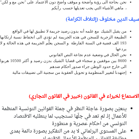
نحن بحاجة الى رؤية واضحة و موقف واضح دون الاعتماد على "نحن مع و لكن"
، ماهي الأشياء التي يجب تعديلها حسب رأيكم
سيف الدين مخلوف (إئتلاف الكرامة)
من يقبل الشيك مع علمه أنه بدون رصيد جريمة لا تطبيق لها في الواقع
الطبيعة الزجرية للسجن في هذه الجريمة لم تؤدي الى انخفاظ نسبة ارتكابها
193 الف قضية في السنة الفارطة و السجن يعلّم الجريمة في هذه الحالة و لا
يردعها
نحن الحال في وضعية عدم نجاعة النص القانوني
8600 بين موقفين و سجناء في قضايا الشيك بدزن رصيد و أكثر 10500 هربوا
الى خارج حدود الوطن جراء صدور أحكام ضدهم
إجتهدنا لتغيير المنظومة و تحويل العقوبة من سجنية الى تضييقات مالية
الاستماع لخبراء في القانون (خبير في القانون التجاري)
يتعيّن بصورة عاجلة النظر في جملة القوانين التونسية المنظمة
للأعمال إذ لم تعد في جلّها تستجيب لما يتطلبه الاقتصاد
التونسي من احكام عصرية و متطورة
على المستوى البرلماني لا بد من التفكير بصورة دائمة بمدى
مطابقة القوانين المنظمة للأعمال للاقتصاد