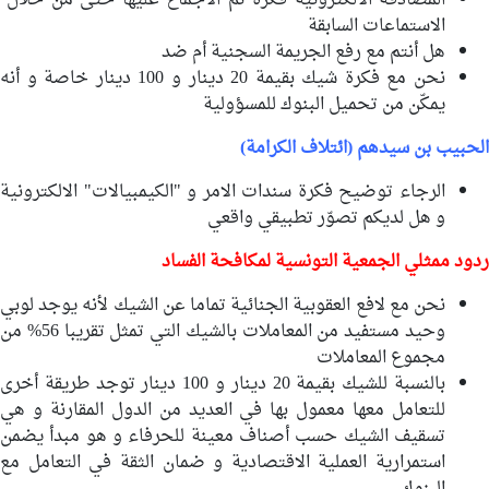
المصادقة الالكترونية فكرة تم الاجماع عليها حتى من خلال
الاستماعات السابقة
هل أنتم مع رفع الجريمة السجنية أم ضد
نحن مع فكرة شيك بقيمة 20 دينار و 100 دينار خاصة و أنه
يمكّن من تحميل البنوك للمسؤولية
الحبيب بن سيدهم (ائتلاف الكرامة)
الرجاء توضيح فكرة سندات الامر و "الكيمبيالات" الالكترونية
و هل لديكم تصوّر تطبيقي واقعي
ردود
ممثلي
الجمعية التونسية لمكافحة الفساد
نحن مع لافع العقوبية الجنائية تماما عن الشيك لأنه يوجد لوبي
وحيد مستفيد من المعاملات بالشيك التي تمثل تقريبا 56% من
مجموع المعاملات
بالنسبة للشيك بقيمة 20 دينار و 100 دينار توجد طريقة أخرى
للتعامل معها معمول بها في العديد من الدول المقارنة و هي
تسقيف الشيك حسب أصناف معينة للحرفاء و هو مبدأ يضمن
استمرارية العملية الاقتصادية و ضمان الثقة في التعامل مع