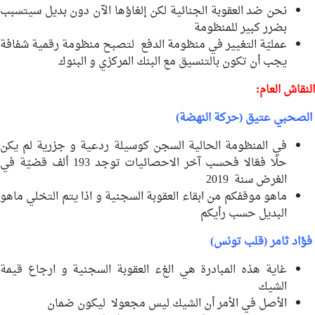
نحن ضد العقوبة الجنائية لكن إلغاؤها الآن دون بديل سيتسبب
بضرر كبير للمنظومة
عمليّة التغيير في منظومة الدفع لتصبح منظومة رقمية شفافة
يجب أن تكون بالتنسيق مع البنك المركزي و البنوك
النقاش العام:
الصحبي عتيق (حركة النهضة)
في المنظومة الحالية السجن كوسيلة ردعية و جزرية لم يكن
حلّا فعّالا فحسب آخر الاحصائيات توجد 193 ألف قضيّة في
الغرض سنة 2019
ماهو موقفكم من ابقاء العقوبة السجنية و اذا يتم التخلي ماهو
البديل حسب رأيكم
فؤاد ثامر (قلب تونس)
غاية هذه المبادرة هي الغء العقوبة السجنية و ارجاع قيمة
الشيك
الأصل في الأمر أن الشيك ليس مجعولا ليكون ضمان