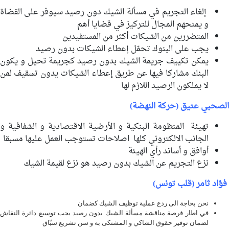
إلغاء التجريم في مسألة الشيك دون رصيد سيوفر على القضاة
و يمنحهم المجال للتركيز في قضايا أهم
المتضررين من الشيكات أكثر من المستفيدين
يجب على البنوك تحمّل إعطاء الشيكات بدون رصيد
يمكن تكييف جريمة الشيك بدون رصيد كجريمة تحيل و يكون
البنك مشاركا فيها عن طريق إعطاء الشيكات يدون تسقيف لمن
لا يملكون الرصيد اللازم لها
الصحبي عتيق (حركة النهضة)
تهيئة المنظومة البنكية و الأرضية الاقتصادية و الشفافية و
الجانب الالكتروني كلها اصلاحات تستوجب العمل عليها مسبقا
أوافق و أساند رأي الهيئة
نزع التجريم عن الشيك بدون رصيد هو نزع لقيمة الشيك
فؤاد ثامر (قلب تونس)
نحن بحاجة الى ردع عملية توظيف الشيك كضمان
في اطار فرصة مناقشة مسألة الشيك بدون رصيد يجب توسيع دائرة النقاش
لضمان توفير حقوق الشاكي و المشتكى به و سن تشريع سبّاق