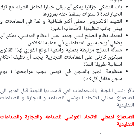
البنوك
باب التشكي جزائيا يمكن أن يبقى خيارا لحامل الشيك مع ترك
الخيار لمدة 3 سنوات يسقط حقه بمرورها
الشيك الالكتروني تعطي أكثر شفافية و ثقة في المعاملات و
يبقى جانب تنظيمها لأصحاب الخبرة
اعتماد نظام الصلح ليس جديدا على النظام التونسي، يمكن أن
يضفي أريحية بين المتعاملين في عملية الخلاص
مسألة التدرّج مرتبطة بعملية واقعية الوقع الفوري لهذا القانون
سيكون كارثي على المعاملات التجارية يجب أن نظيف احكام
انتقالية طويلة المدّة
منظومة الجبر بالسجن في تونس يجب مراجعتها ( يوم
سجن مقابل كل 3د )
ذكّر رئيس اللجنة بالاستماعات التي قامت بها اللجنة قبل المرور الى
الاستماع لممثلي الاتحاد التونسي للصناعة و التجارة و الصناعات
التقليدية.
لاستماع لممثلي الا
تحاد التونسي للصناعة والتجارة والصناعات
التقليدية