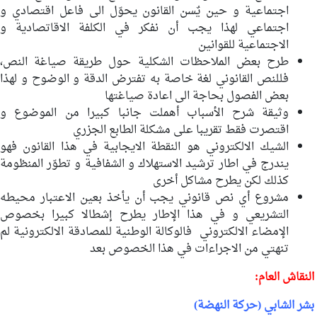
اجتماعية و حين يٌسن القانون يحوّل الى فاعل اقتصادي و
اجتماعي لهذا يجب أن نفكر في الكلفة الاقاتصادية و
الاجتماعية للقوانين
طرح بعض الملاحظات الشكلية حول طريقة صياغة النص،
فللنص القانوني لغة خاصة به تفترض الدقة و الوضوح و لهذا
بعض الفصول بحاجة الى اعادة صياغتها
وثيقة شرح الأسباب أهملت جانبا كبيرا من الموضوع و
اقتصرت فقط تقريبا على مشكلة الطابع الجزري
الشيك الالكتروني هو النقطة الايجابية في هذا القانون فهو
يندرج في اطار ترشيد الاستهلاك و الشفافية و تطوّر المنظومة
كذلك لكن يطرح مشاكل أخرى
مشروع أي نص قانوني يجب أن يأخذ بعين الاعتبار محيطه
التشريعي و في هذا الإطار يطرح إشطالا كبيرا بخصوص
الإمضاء الالكتروني فالوكالة الوطنية للمصادقة الالكترونية لم
تنهتي من الاجراءات في هذا الخصوص بعد
النقاش العام:
بشر الشابي (حركة النهضة)