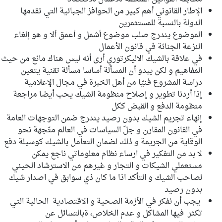
الإطار القانوني أهم كبير من الحوافز الجبائية التي تقدمها
الدولة بالنسبة للمستثمرين
الموضوع يندرج صلب موضوع أشمل و أعمق ألا و هو إلغاء
النزعة الجنائة في قانون الأعمال
في علاقة بالشيك الاليكرتوري أرى أنه ليس هناك مانع من حيث
المفاهيم و لكن يبدو أن المسألة أساسا مسألة تقنية يتعين
دراسة المشروع فنيّا من أهل الخبرة في مجال الإعلامية
إذا أردنا تطوير و إصلاح منظومة الشيك يحب أيضا مراجعة
منظومة الدفع و القبض ككل
إنهاء تجريم الشيك بدون رصيد يندرج ضمن التوجهات العامة
في القانون المقارن و جلّ السياسات في العالم متّجهة نحو
الوقاية من الجريمة و ذلك لضمان التعامل بالشيك كوسيلة دفع
لا بد من التفكير في ارساء نظام معلوماتي ناجع يمكن
مستعملي الشيكات و التجار و غيرهم من الاسترشاد الحيني
لصاحب الشيك و التأكد اذا ما كان ذي سوابق في اصدار شيك
بدون رصيد
يجب أن نفكر في الأزمة الصحية و الاقتصادية الحالية التي
تكثر فيها المشاكل و عدم الخلاص، ةبالتسائل عن