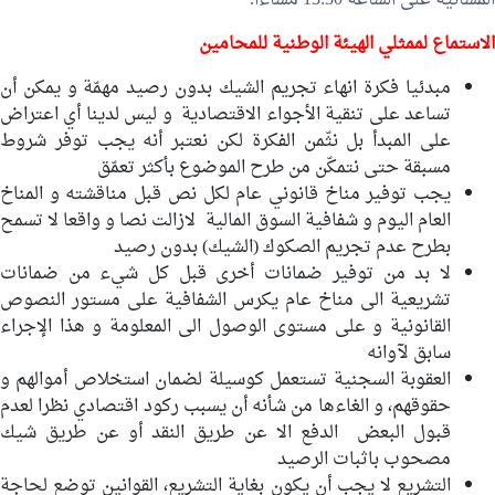
المسائية على الساعة 13:30 مساءا.
الاستماع لممثلي الهيئة
الوطنية للمحامين
مبدئيا فكرة انهاء تجريم الشيك بدون رصيد مهمّة و يمكن أن
تساعد على تنقية الأجواء الاقتصادية و ليس لدينا أي اعتراض
على المبدأ بل نثّمن الفكرة لكن نعتبر أنه يجب توفر شروط
مسبقة حتى نتمكّن من طرح الموضوع بأكثر تعمّق
يجب توفير مناخ قانوني عام لكل نص قبل مناقشته و المناخ
العام اليوم و شفافية السوق المالية لازالت نصا و واقعا لا تسمح
بطرح عدم تجريم الصكوك (الشيك) بدون رصيد
لا بد من توفير ضمانات أخرى قبل كل شيء من ضمانات
تشريعية الى مناخ عام يكرس الشفافية على مستور النصوص
القانونية و على مستوى الوصول الى المعلومة و هذا الإجراء
سابق لآوانه
العقوبة السجنية تستعمل كوسيلة لضمان استخلاص أموالهم و
حقوقهم، و الغاءها من شأنه أن يسبب ركود اقتصادي نظرا لعدم
قبول البعض الدفع الا عن طريق النقد أو عن طريق شيك
مصحوب باثبات الرصيد
التشريع لا يجب أن يكون بغاية التشريع، القوانين توضع لحاجة