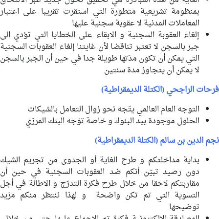
الغاية من هذه المبادرة هي تحقيق تحوّل جديد عبر الالتحاق
بمنظومة تشريعية متطورة التي استقرت تقريبا على اعتبار
المعاملات المدنية لا عقوبة سجنية عليها
إلغاء العقوبة السجنية و الابقاء على الخطايا التي تؤدي الى
جبر بالسجن لا تعتبر تناقضا لأن غايتنا إلغاء العقوبات السجنية
التي يمكن أن تكون مدّتها طويلة جدا في حين أن الجبر بالسجن
لا يمكن أن يتجاوز مدة سنتين
فرحات الراجحي (الكتلة الديمقراطية)
التوجه العام العالمي يتّجه نحو زوال التعامل بالشيكات
الحلول موجودة بيد البنوك و خاصة توّجه البنك المرزي
نجم الدين بن سالم (الكتلة الديمقراطية)
بداية مداخلتكم و طرح الغاية أو الجدوى من تجريم الشيك
دون رصيد تبيّن أنكم ضد العقوبات السجنية في حين أن
مقاربتكم لاحقا من خلال طرح فكرة التدرّج و الاطالة في أجل
التسوية التي تم تكن واضحة و لهذا ننتظر منكم مزيد
توضيحها