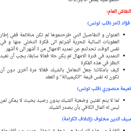
خصوصية بعض الاجراءات
النقاش العام:
فؤاد ثامر (قلب تونس)
العنوان و التفاصيل التي طرحتموها لم تكن متلائمة ففي إطار
العقوبات السالبة للحرية أشرتم الى فكرة التخلي عنها و في
نفس الوقت تحدثتم عن تمديد الامهال من 3 أشهر الى 6 أشهر
التمديد في فترة الامهال لم يكن حلا فعالا سابقا، يجب أن نعيد
النظر في هذه الفكرة
كيف بامكاننا جعل التعامل بالشيك فعّالا مرة أخرى دون أن
تكون له نفس قيمة "الكيمبيالة" و العقد
نعيمة منصوري (قلب تونس)
لما لا يتم تقنين وضعيّة الشيك يدون رصيد بحيث لا يمكن لمن
ليس له المال الكافي بأن يصدر الشيك
سيف الدين مخلوف (إئتلاف الكرامة)