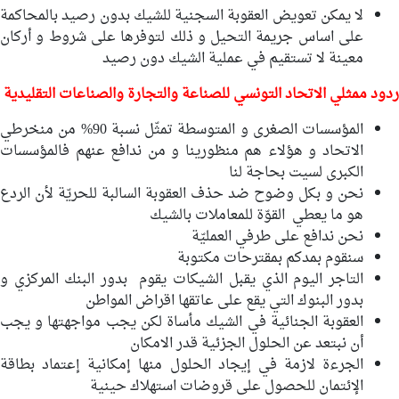
لا يمكن تعويض العقوبة السجنية للشيك بدون رصيد بالمحاكمة
على اساس جريمة التحيل و ذلك لتوفرها على شروط و أركان
معينة لا تستقيم في عملية الشيك دون رصيد
ردود ممثلي الا
تحاد التونسي للصناعة والتجارة والصناعات التقليدية
المؤسسات الصغرى و المتوسطة تمثّل نسبة 90% من منخرطي
الاتحاد و هؤلاء هم منظورينا و من ندافع عنهم فالمؤسسات
الكبرى لسيت بحاجة لنا
نحن و بكل وضوح ضد حذف العقوبة السالبة للحريّة لأن الردع
هو ما يعطي القوّة للمعاملات بالشيك
نحن ندافع على طرفي العمليّة
سنقوم بمدكم بمقترحات مكتوبة
التاجر اليوم الذي يقبل الشيكات يقوم بدور البنك المركزي و
بدور البنوك التي يقع على عاتقها اقراض المواطن
العقوبة الجنائية في الشيك مأساة لكن يجب مواجهتها و يجب
أن نبتعد عن الحلول الجزئية قدر الامكان
الجرءة لازمة في إيجاد الحلول منها إمكانية إعتماد بطاقة
الإئتمان للحصول على قروضات استهلاك حينية