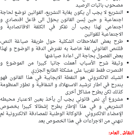
مصحوب باثبات الرصيد
التشريع لا يجب أن يكون بغاية التشريع، القوانين توضع لحاجة
اجتماعية و حين يٌسن القانون يحوّل الى فاعل اقتصادي و
اجتماعي لهذا يجب أن نفكر في الكلفة الاقاتصادية و
الاجتماعية للقوانين
طرح بعض الملاحظات الشكلية حول طريقة صياغة النص،
فللنص القانوني لغة خاصة به تفترض الدقة و الوضوح و لهذا
بعض الفصول بحاجة الى اعادة صياغتها
وثيقة شرح الأسباب أهملت جانبا كبيرا من الموضوع و
اقتصرت فقط تقريبا على مشكلة الطابع الجزري
الشيك الالكتروني هو النقطة الايجابية في هذا القانون فهو
يندرج في اطار ترشيد الاستهلاك و الشفافية و تطوّر المنظومة
كذلك لكن يطرح مشاكل أخرى
مشروع أي نص قانوني يجب أن يأخذ بعين الاعتبار محيطه
التشريعي و في هذا الإطار يطرح إشطالا كبيرا بخصوص
الإمضاء الالكتروني فالوكالة الوطنية للمصادقة الالكترونية لم
تنهتي من الاجراءات في هذا الخصوص بعد
النقاش العام: