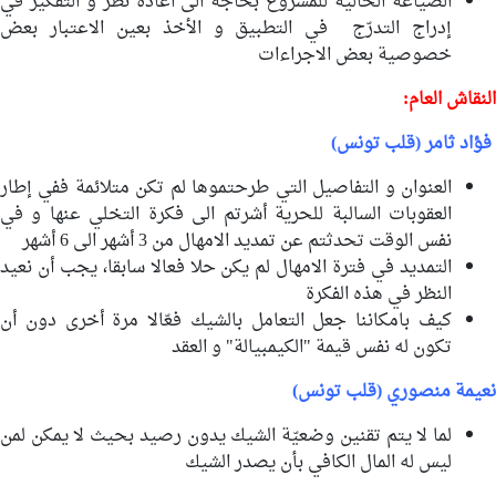
الصياغة الحالية للمشروع بحاجة الى اعادة نظر و التفكير في
إدراج التدرّج في التطبيق و الأخذ بعين الاعتبار بعض
خصوصية بعض الاجراءات
النقاش العام:
فؤاد ثامر (قلب تونس)
العنوان و التفاصيل التي طرحتموها لم تكن متلائمة ففي إطار
العقوبات السالبة للحرية أشرتم الى فكرة التخلي عنها و في
نفس الوقت تحدثتم عن تمديد الامهال من 3 أشهر الى 6 أشهر
التمديد في فترة الامهال لم يكن حلا فعالا سابقا، يجب أن نعيد
النظر في هذه الفكرة
كيف بامكاننا جعل التعامل بالشيك فعّالا مرة أخرى دون أن
تكون له نفس قيمة "الكيمبيالة" و العقد
نعيمة منصوري (قلب تونس)
لما لا يتم تقنين وضعيّة الشيك يدون رصيد بحيث لا يمكن لمن
ليس له المال الكافي بأن يصدر الشيك