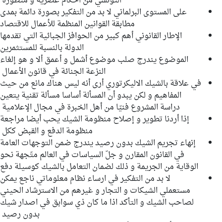
التونسي من احكام عصرية و متطورة
على المستوى البرلماني لا بد من التفكير بصورة دائمة بمدى
مطابقة القوانين المنظمة للأعمال للاقتصاد
الإطار القانوني أهم كبير من الحوافز الجبائية التي تقدمها
الدولة بالنسبة للمستثمرين
الموضوع يندرج صلب موضوع أشمل و أعمق ألا و هو إلغاء
النزعة الجنائة في قانون الأعمال
في علاقة بالشيك الاليكرتوري أرى أنه ليس هناك مانع من حيث
المفاهيم و لكن يبدو أن المسألة أساسا مسألة تقنية يتعين
دراسة المشروع فنيّا من أهل الخبرة في مجال الإعلامية
إذا أردنا تطوير و إصلاح منظومة الشيك يحب أيضا مراجعة
منظومة الدفع و القبض ككل
إنهاء تجريم الشيك بدون رصيد يندرج ضمن التوجهات العامة
في القانون المقارن و جلّ السياسات في العالم متّجهة نحو
الوقاية من الجريمة و ذلك لضمان التعامل بالشيك كوسيلة دفع
لا بد من التفكير في ارساء نظام معلوماتي ناجع يمكن
مستعملي الشيكات و التجار و غيرهم من الاسترشاد الحيني
لصاحب الشيك و التأكد اذا ما كان ذي سوابق في اصدار شيك
بدون رصيد