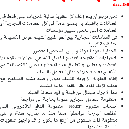
التقليدية
نحن نرجو أن يتم إلغاء كل عقوبة سالبة للحريات ليس فقط في
المعاكلات بالشيك بل بصفو عامة في كل المعاملات التجاريّة أو
المعاملات التي تخص تسيير مؤسسات
في المعاملات التجارية بين المواطنين الشيك عوض الكمبيالة و
أخذ قيمة كبيرة
الخطية تعود للدولة و ليس للشخص المتضرر
الاجراءات المقترحة لتنقيح الفصل 411 هي اجراءات يقوم بها
المتضرر و يطلبها و تطبيق هذه الاجراءات على "الكمبيالة" من
شأنه أن يعيد قيمتها و يقلل التعامل بالشيك
إلغاء العقوبة الزجرية للشيك بدون رصيد يشبه التسامح مع
عملية تزيف نقود نظرا للقمة المالية للشيك
هذا الاجراء سيقلل من قيمة و قوة ضمانة الشيك
منظومة التعامل التجاري عموما بحاجة الى مراجعة
أصحاب مشروع "Flouci" منظومة الدفع الالكتروني التي
انطلقت البارحة تواصلوا معنا منذ ما يقارب سنة، و هي
منظومة ذات مستوى من ارفع ما يكون و قد واجهو صعوبات
شديدة لتطبيقها