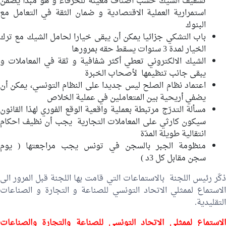
تسقيف الشيك حسب أصناف معينة للحرفاء و هو مبدأ يضمن
استمرارية العملية الاقتصادية و ضمان الثقة في التعامل مع
البنوك
باب التشكي جزائيا يمكن أن يبقى خيارا لحامل الشيك مع ترك
الخيار لمدة 3 سنوات يسقط حقه بمرورها
الشيك الالكتروني تعطي أكثر شفافية و ثقة في المعاملات و
يبقى جانب تنظيمها لأصحاب الخبرة
اعتماد نظام الصلح ليس جديدا على النظام التونسي، يمكن أن
يضفي أريحية بين المتعاملين في عملية الخلاص
مسألة التدرّج مرتبطة بعملية واقعية الوقع الفوري لهذا القانون
سيكون كارثي على المعاملات التجارية يجب أن نظيف احكام
انتقالية طويلة المدّة
منظومة الجبر بالسجن في تونس يجب مراجعتها ( يوم
سجن مقابل كل 3د )
ذكّر رئيس اللجنة بالاستماعات التي قامت بها اللجنة قبل المرور الى
الاستماع لممثلي الاتحاد التونسي للصناعة و التجارة و الصناعات
التقليدية.
لاستماع لممثلي الا
تحاد التونسي للصناعة والتجارة والصناعات