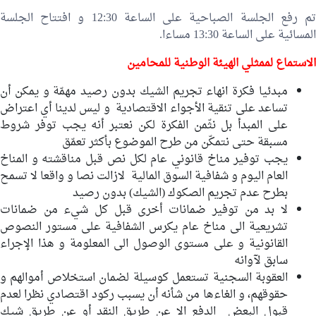
تم رفع الجلسة الصباحية على الساعة 12:30 و افتتاح الجلسة
المسائية على الساعة 13:30 مساءا.
الاستماع لممثلي الهيئة
الوطنية للمحامين
مبدئيا فكرة انهاء تجريم الشيك بدون رصيد مهمّة و يمكن أن
تساعد على تنقية الأجواء الاقتصادية و ليس لدينا أي اعتراض
على المبدأ بل نثّمن الفكرة لكن نعتبر أنه يجب توفر شروط
مسبقة حتى نتمكّن من طرح الموضوع بأكثر تعمّق
يجب توفير مناخ قانوني عام لكل نص قبل مناقشته و المناخ
العام اليوم و شفافية السوق المالية لازالت نصا و واقعا لا تسمح
بطرح عدم تجريم الصكوك (الشيك) بدون رصيد
لا بد من توفير ضمانات أخرى قبل كل شيء من ضمانات
تشريعية الى مناخ عام يكرس الشفافية على مستور النصوص
القانونية و على مستوى الوصول الى المعلومة و هذا الإجراء
سابق لآوانه
العقوبة السجنية تستعمل كوسيلة لضمان استخلاص أموالهم و
حقوقهم، و الغاءها من شأنه أن يسبب ركود اقتصادي نظرا لعدم
قبول البعض الدفع الا عن طريق النقد أو عن طريق شيك