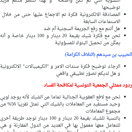
التسوية التي تم تكن واضحة و لهذا ننتظر منكم مزيد
توضيحها
المصادقة الالكترونية فكرة تم الاجماع عليها حتى من خلال
الاستماعات السابقة
هل أنتم مع رفع الجريمة السجنية أم ضد
نحن مع فكرة شيك بقيمة 20 دينار و 100 دينار خاصة و أنه
يمكّن من تحميل البنوك للمسؤولية
الحبيب بن سيدهم (ائتلاف الكرامة)
الرجاء توضيح فكرة سندات الامر و "الكيمبيالات" الالكترونية
و هل لديكم تصوّر تطبيقي واقعي
ردود
ممثلي
الجمعية التونسية لمكافحة الفساد
نحن مع لافع العقوبية الجنائية تماما عن الشيك لأنه يوجد لوبي
وحيد مستفيد من المعاملات بالشيك التي تمثل تقريبا 56% من
مجموع المعاملات
بالنسبة للشيك بقيمة 20 دينار و 100 دينار توجد طريقة أخرى
للتعامل معها معمول بها في العديد من الدول المقارنة و هي