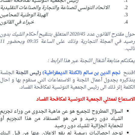
رئيس الجمعية التونسية لمكافحة الفساد
الاتحاد التونسي للصناعة والتجارة والصناعات التقليدية
الهيئة الوطنية للمحامين
خبراء في القانون
حول مقترح القانون عدد 2020/45 المتعلق بتنقيح أحكام الشيك بدون
صيد في المجلة التجارية
وذلك على الساعة 09:35 وبحضور 11
نائب.
يمكنكم متابعة أشغال اللجنة عبر هذا الرابط :
فتتح
نجم الدين بن
سالم
(الكتلة الديمقراطية)
رئيس اللجنة
الجلسة
بتذكيره بجدول أعمال اللجنة و الاستماعات التي ستقوم بها و احال
الكلمة إثر ذلك الى رئيس الجمعية التونسية لمكافحة الفساد.
الاستماع لممثلي
الجمعية التونسية لمكافحة الفساد
السؤال المطروح للجميع هو عن ماهية الجدوى من وراء تجريم
الشيك دون رصيد و من هو المستفاد من هذا التجريم أو
للحماية الجزائية للشيك دون رصيد
توجد احصائيات رسمية لم يقع الاعلان عنها من قبل البنك