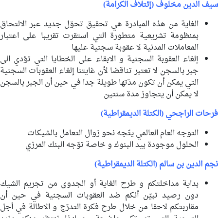
سيف الدين مخلوف (إئتلاف الكرامة)
الغاية من هذه المبادرة هي تحقيق تحوّل جديد عبر الالتحاق
بمنظومة تشريعية متطورة التي استقرت تقريبا على اعتبار
المعاملات المدنية لا عقوبة سجنية عليها
إلغاء العقوبة السجنية و الابقاء على الخطايا التي تؤدي الى
جبر بالسجن لا تعتبر تناقضا لأن غايتنا إلغاء العقوبات السجنية
التي يمكن أن تكون مدّتها طويلة جدا في حين أن الجبر بالسجن
لا يمكن أن يتجاوز مدة سنتين
فرحات الراجحي (الكتلة الديمقراطية)
التوجه العام العالمي يتّجه نحو زوال التعامل بالشيكات
الحلول موجودة بيد البنوك و خاصة توّجه البنك المرزي
نجم الدين بن سالم (الكتلة الديمقراطية)
بداية مداخلتكم و طرح الغاية أو الجدوى من تجريم الشيك
دون رصيد تبيّن أنكم ضد العقوبات السجنية في حين أن
مقاربتكم لاحقا من خلال طرح فكرة التدرّج و الاطالة في أجل