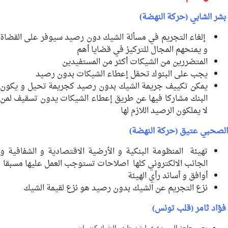
بشر الشابي (حركة النهضة)
إلغاء التجريم في مسألة الشيك دون رصيد سيوفر على القضاة
و يمنحهم المجال للتركيز في قضايا أهم
المتضررين من الشيكات أكثر من المستفيدين
يجب على البنوك تحمّل إعطاء الشيكات بدون رصيد
يمكن تكييف جريمة الشيك بدون رصيد كجريمة تحيل و يكون
البنك مشاركا فيها عن طريق إعطاء الشيكات يدون تسقيف لمن
لا يملكون الرصيد اللازم لها
الصحبي عتيق (حركة النهضة)
تهيئة المنظومة البنكية و الأرضية الاقتصادية و الشفافية و
الجانب الالكتروني كلها اصلاحات تستوجب العمل عليها مسبقا
أوافق و أساند رأي الهيئة
نزع التجريم عن الشيك بدون رصيد هو نزع لقيمة الشيك
فؤاد ثامر (قلب تونس)
نحن بحاجة الى ردع عملية توظيف الشيك كضمان