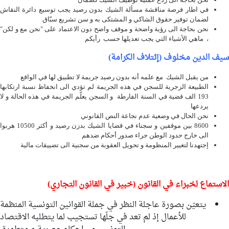
في اطار فرصة مناقشة مسألة الشيك بدون رصيد يجب توسيع دائرة النقاش
لضمان توفير حقوق الشاكي و المشتكى به و سن تشريع سبّاق
نحن بحاجة الى رؤية واضحة و موقف واضح دون الاعتماد على "نحن مع و لكن"
، ماهي الأشياء التي يجب تعديلها حسب رأيكم
سيف الدين مخلوف (إئتلاف الكرامة)
من يقبل الشيك مع علمه أنه بدون رصيد جريمة لا تطبيق لها في الواقع
الطبيعة الزجرية للسجن في هذه الجريمة لم تؤدي الى انخفاظ نسبة ارتكابها
193 الف قضية في السنة الفارطة و السجن يعلّم الجريمة في هذه الحالة و لا
يردعها
نحن الحال في وضعية عدم نجاعة النص القانوني
8600 بين موقفين و سجناء في قضايا الشيك بدزن رصيد و أكثر 10500 هربوا
الى خارج حدود الوطن جراء صدور أحكام ضدهم
إجتهدنا لتغيير المنظومة و تحويل العقوبة من سجنية الى تضييقات مالية
الاستماع لخبراء في القانون (خبير في القانون التجاري)
يتعيّن بصورة عاجلة النظر في جملة القوانين التونسية المنظمة
للأعمال إذ لم تعد في جلّها تستجيب لما يتطلبه الاقتصاد