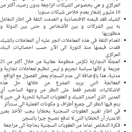
المركزي و هي بخصوص الشيكات الراجعة بدون رصيد، أكثر من
10 مليون إشعار بعدم خلاص شيكات سنويا
الشيك فقد قيمته الاقتصادية و انعدمت الثقة في اطار التعامل
به بين الشركات و بين الأشخاص و حتى بين الدولة و
منظوريها
انعدام الثقة في هذه المعاملات انجر عليه أن المعاملات بالشيك
فقدت قيمتها منذ الثورة الى الآن حسب احصائيات البنك
المركزي
المجلّة التجاريّة تكرّس منظومة عقابية من خلال أكثر من 25
جريمة و كأنها سياسة تجريم و ليس تنظيم لمعاملات تجارية و
مدنية، هذا بالإضافة الى عدم انسجام بعض الفصول مع الواقع
المعالجة التي يريد المشرع من خلالها حل هذه
الاشكاليات تقتصر فقط على النظر من وجهة الساحب أي
المدين الذي أصدر الشيك و العقوبات السالبة للحرية في حين لا
يتم فيها النظر الى جميع أطراف و مكونات العملية الي ستتأثر
في اطار تغيير العقوبات السجنية بخطايا يجب الأخذ بعين
الاعتبار أن الخطايا التي لا تدفع تصبح جبرا بالسجن
فكرة التخلص تماما من العقوبات السجنية بحاجة الى مراجعة