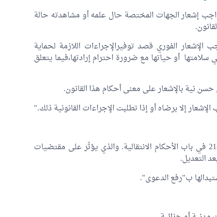
جب إشعار الجهات المختصة حال علمه أو مشاهدته حالة
قانون.
الإشعار الفوري قصد توفيرالإجراءات اللازمة لحماية
 سلامتها أو حياتها مع ضرورة احترام إرادتها،فيما يتعلق
ن نية بالإشعار على معنى أحكام هذا القانون.
شعار إلا برضاه أو إذا تطلبت الإجراءات القانونية ذلك."
قمنا بالتصويت على الغاء الفقرة الرابعة من الفصل 218 في باب الأحكام الانتقالية. والذي يؤثّر على مقتضيات
تبدالها ب"رفع الدعوى".