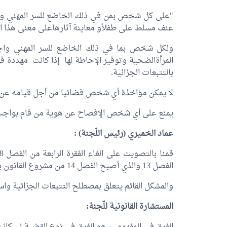
"على كل شخص بمن في ذلك الخاضع للسر المهني وا
عنف مسلط على طفلأو معاينة آثارهاعلى معنى هذا ال
ولكل شخص بما في ذلك الخاضع للسر المهني واجب 
المرأةالضحية وتوفير الإحاطة لها إذا كانت مهددة في
بالتتبعات الجزائية.
لا يمكن مؤاخذة أي شخص قضائيا من أجل قيامه عن حس
يمنع على أي شخص الإفصاح عن هوية من قام بواجب الإ
عماد الخميري
(رئيس اللّجنة) :
الفصل 13 والذي أصبح الفصل 14 من مشروع القانون بعد التعديل.
والمشكل القائم يتعلق بمصطلح التتبعات الجزائية واس
المستشارة القانونية للّجنة: