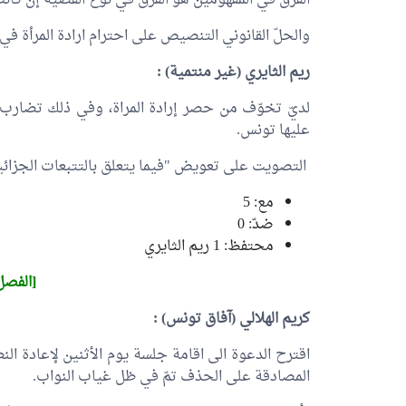
الفرق في المفهومين هو الفرق في نوع القضية إن كانت
والحلّ القانوني التنصيص على احترام ارادة المرأة ف
ريم الثايري
(غير منتمية) :
لديّ تخوّف من حصر إرادة المراة، وفي ذلك تضارب 
عليها تونس.
التصويت على تعويض "فيما يتعلق بالتتبعات الجزائية"
مع: 5
ضدّ: 0
محتفظ: 1
ريم الثايري
[الفصل 227 مك
كريم الهلالي
(آفاق تونس) :
اقترح الدعوة الى اقامة جلسة يوم الأثنين لإعادة ا
المصادقة على الحذف تمّ في ظل غياب النواب.