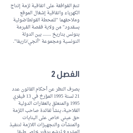
تتمّ المُوافقة على اتفاقية لزمة إنتاج
الكهرباء واتفاقية إشغال الموقع
وملاحقهما "للمحطة الفولطاضوئية
بسقدود" من ولاية قفصة المُبرمة
بتونس بتاريخ ....... بين الدولة
التونسية ومجموعة "أنجي/ناريفا".
الفصل 2
بصرف النظر عن أحكام القانون عدد
21 لسنة 1995 المؤرخ في 13 فيفري
1995 والمتعلق بالعقارات الدولية
الفلاحية، ينشأ لفائدة صاحب اللزمة
حق عيني خاص على البنايات
والمنشآت والتجهيزات اللازمة لتنفيذ
المشروع يُرسّم بدفتر خاص طبقا