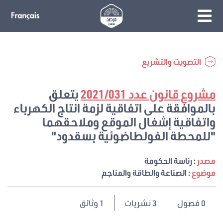
التصويت والتشريع
مشروع قانون عدد 2021/031
يتعلق
بالموافقة على اتفاقية لزمة انتاج الكهرباء
واتفاقية إشغال الموقع وملاحقهما
"للمحطة الفولطاضوئية بسقدود"
مصدر
: رئاسة الحكومة
موضوع
: الصناعة والطاقة والمناجم
0
فصول
3 نشريات
1 وثائق