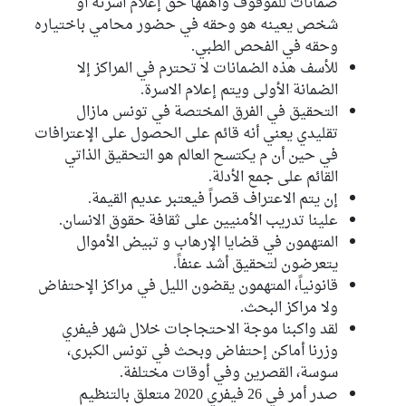
ضمانات للموقوف وأهمها حق إعلام أسرته أو
شخص يعينه هو وحقه في حضور محامي باختياره
وحقه في الفحص الطبي.
للأسف هذه الضمانات لا تحترم في المراكز إلا
الضمانة الأولى ويتم إعلام الاسرة.
التحقيق في الفرق المختصة في تونس مازال
تقليدي يعني أنه قائم على الحصول على الإعترافات
في حين أن م يكتسح العالم هو التحقيق الذاتي
القائم على جمع الأدلة.
إن يتم الاعتراف قصراً فيعتبر عديم القيمة.
علينا تدريب الأمنيين على ثقافة حقوق الانسان.
المتهمون في قضايا الإرهاب و تبيض الأموال
يتعرضون لتحقيق أشد عنفاً.
قانونياً، المتهمون يقضون الليل في مراكز الإحتفاض
ولا مراكز البحث.
لقد واكبنا موجة الاحتجاجات خلال شهر فيفري
وزرنا أماكن إحتفاض وبحث في تونس الكبرى،
سوسة، القصرين وفي أوقات مختلفة.
صدر أمر في 26 فيفري 2020 متعلق بالتنظيم