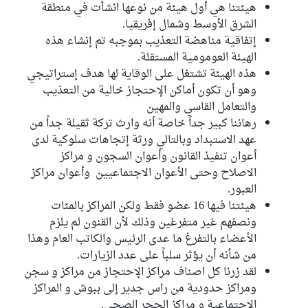
كتلة حركة النهضة
هيئتنا هي أول هيئة من نوعها انشأت في منطقة
الشرق الأوسط وشمال إفريقيا.
إتفاقية مناهضة التعذيب بموجبه تم إنشاء هذه
الهيئة العومومية المستقلة.
هذه الهيئة تشتغل على الوقاية لها هدف إستراتيجي
وهو أن تكون أماكن الإحتجاز خالية من التعذيب
والتعامل القاسي والمهين
رهاننا كبير جداً خاصة أنه وارث تركة ثقيلة جداً من
عهد الاستبداد وبالتالي ورثة إتجاهات سلوكية لدى
أعوان تنفيذ القانون وأعوان السجون و مراكز
الاصلاح وحتى الأعوان الاجتماعيين وأعوان مراكز
العبور.
هيئتنا فيها 16 عضو فقط ولكن المراكز بالمئات
ونصفهم غير متفرغين وذلك لأن القنون لم يلزم
الأعضاء بالتفرغ ما عدى الرئيس والكاتب العام وهذا
من شأنه أن يؤثر سلباً على عدد الزيارات.
لقد زرنا كل اصناف مراكز الإحتجاز من مراكز و سجن
ومراكز حدودية من راس جدير إلى ببوش و المراكز
الاجتماعية و مراكز الحجر الصحي.