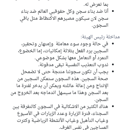
بما تعرض له.
أنا ضد بناء سجن وكل حقوقيي العالم ضد بناء
سجن لان سيكون مصيرهم الاكتظاظ مثل باقي
السجون.
مداخلة رئيس الهيئة:
في حالة وجود سوء معاملة وإمتهان وتحقير،
السجين يرد الفعل بثلاثة إمكانيات، إما الخضوع،
التمرد أو التعامل معها بشكل موضوعي.
ندوب التعذيب النفسية تبقى مدفونة.
يجب أن تكون سجوننا منتجة حتى لا تضمحل
صحة السجين. هذه السجون ستمكن السجين من
الإنتاج ومن إعالة عائلته ويمكن أن يدخر لفترة ما
بعد السجن وهذا ما سيسهل اندماجه بعد الخروج من
السجن.
هناك الكثير من الاشكالية في السجون كالتفرقة بين
السجناء، فترة الزيارة وعدد الزيارات في الأسبوع
وغياب التأهيل وغياب الأنشطة الرياضية وكثرت
المساجين في نفس الغرف.