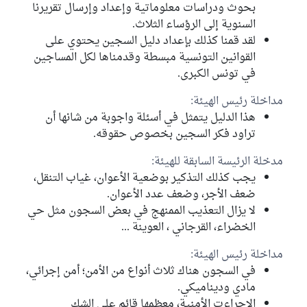
بحوث ودراسات معلوماتية وإعداد وإرسال تقريرنا
السنوية إلى الرؤساء الثلاث.
لقد قمنا كذلك بإعداد دليل السجين يحتوي على
القوانين التونسية مبسطة وقدمناها لكل المساجين
في تونس الكبرى.
مداخلة رئيس الهيئة:
هذا الدليل يتمثل في أسئلة واجوبة من شانها أن
تراود فكر السجين بخصوص حقوقه.
مدخلة الرئيسة السابقة للهيئة:
يجب كذلك التذكير بوضعية الأعوان، غياب التنقل،
ضعف الأجر، وضعف عدد الأعوان.
لا يزال التعذيب الممنهج في بعض السجون مثل حي
الخضراء، القرجاني ، العوينة ...
مداخلة رئيس الهيئة:
في السجون هناك ثلاث أنواع من الأمن؛ أمن إجرائي،
مادي وديناميكي.
الاجراءت الأمنية، معظمها قائم على الشك