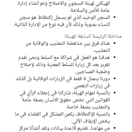
الهيكلي لهيئة السجون والاصلاح وتم انشاء إدارة
عامة للأمن والسلامة.
السجن الوحيد الذي لم يسجل إكتظاظ هو سجن
النساء بمنوبة وذلك لأن فيه نوع من الإدارة الذاتية.
مداخلة الرئيسة السابقة للهيئة:
هناك فرق بين مناهضة التعذيب والوقاية من
التعذيب.
هدفنا هو العمل في شراكة مع السلط ونحن نقدم
تقرير بعد كل زيارة للسلط المعنية وذلك لإصلاح
وضعية المساجين.
دورنا يتمثل لا فقط في الزيارات الوقائية بل كذلك
في زيارات التقصي
بالنسبة لمهام الهيئة، شاركنا في إعطاء الرأي في
القوانين التي تخص حقوق الانسان بصفة عامة
والتعذيب بصفة خاصة.
بالنسبة للإكتظاظ، يكمن المشكل في القضاء في ما
يخص الإيقاف الألي.
من مهامنا, تقديم قاعدة بيانات ولقد أنشأنا مركز