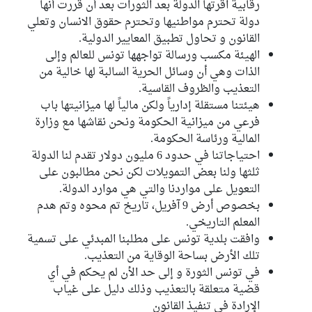
رقابية اقرتها الدولة بعد الثورات بعد أن قررت أنها
دولة تحترم مواطنيها وتحترم حقوق الانسان وتعلي
القانون و تحاول تطبيق المعايير الدولية.
الهيئة مكسب ورسالة تواجهها تونس للعالم وإلى
الذات وهي أن وسائل الحرية السالبة لها خالية من
التعذيب والظروف القاسية.
هيئتنا مستقلة إدارياً ولكن مالياً لها ميزانيتها باب
فرعي من ميزانية الحكومة ونحن نقاشها مع وزارة
المالية ورئاسة الحكومة.
احتياجاتنا في حدود 6 مليون دولار تقدم لنا الدولة
ثلثها ولنا بعض التمويلات لكن نحن مطالبون على
التعويل على مواردنا والتي هي موارد الدولة.
بخصوص أرض 9 آفريل، تاريخ تم محوه وتم هدم
المعلم التاريخي.
وافقت بلدية تونس على مطلبنا المبدئي على تسمية
تلك الأرض بساحة الوقاية من التعذيب.
في تونس الثورة و إلى حد الأن لم يحكم في أي
قضية متعلقة بالتعذيب وذلك دليل على غياب
الإرادة في تنفيذ القانون