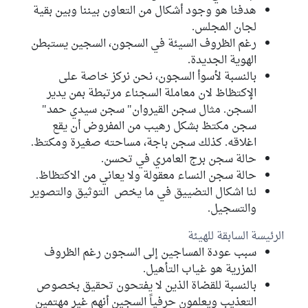
هدفنا هو وجود أشكال من التعاون بيننا وبين بقية
لجان المجلس.
رغم الظروف السيئة في السجون، السجين يستبطن
الهوية الجديدة.
بالنسبة لأسوأ السجون، نحن نركز خاصة على
الإكتظاظ لان معاملة السجناء مرتبطة بمن يدير
السجن. مثال سجن القيروان" سجن سيدي حمد"
سجن مكتظ بشكل رهيب من المفروض أن يقع
اغلاقه. كذلك سجن باجة، مساحته صغيرة ومكتظ.
حالة سجن برج العامري في تحسن.
حالة سجن النساء معقولة ولا يعاني من الاكتظاظ.
لنا اشكال التضييق في ما يخص التوثيق والتصوير
والتسجيل.
الرئيسة السابقة للهيئة
سبب عودة المساجين إلى السجون رغم الظروف
المزرية هو غياب التأهيل.
بالنسبة للقضاة الذين لا يفتحون تحقيق بخصوص
التعذيب ويعلمون حرفياً السجين أنهم غير مهتمين