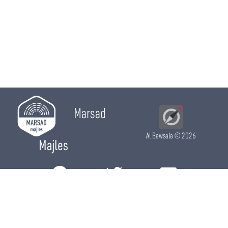
Marsad
Al Bawsala
© 2026
Majles
RÔLE LÉGISLATIF
RÔLE DE CONTRÔLE
RÔLE ÉLECTIF
CHRONIQUES
CALENDRIER
ACTUALITÉS
DÉPUTÉS
WIKI MAJLES
OPEN DATA