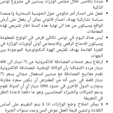
مددنا بالأمس خلال مجلس الوزراء بسنتين في مشروع تونس
الذكية
نعمل على اصدار أمر حكومي حول الحوسبة السحابية واعتمدنا
سياسة تشاركية بهدف اصدار قانوني يمكن أن يفعل على أرض
الواقع وسيكون من هنا الى نهاية هذه السنة اطار تشريعي لهذه
المعاملات
ليس هناك اليوم في تونس تكافئ فرص في الولوج للمعلومة
وسيكون الادماج الرقمي والاجتماعي أولى أولويات الوزارة في
الفترة القادمة بهدف تقليص الهوة التكنولوجية الموجودة بين
الجهات
ارتفاع سعر خدمات المصادقة الالكترونية من 75 دينار الى 400
دينار مرده اكتشافنا بأن الوكالة الوطنية للمصادقة الالكترونية
تقدم مفاتيح المصادقة مع سنتين استعمال مجاني بسعر 75
دينار فقط في حين أنه من المفترض أن يكون سعره مقارنة
بتجارب الدول الأخرى في حدود 1800 دينار أي أن الدولة تقوم
بدعم الشركات والخبراء المحاسبين وهو ما دفعنا لاعادة النظر
في التعريفة
لا يمكن اصلاح وضع الوزارات اذا لا يتم التقييم على أساس
الكفاءة وتثمين قيمة العمل عوض السن وعدد سنوات الخبرة