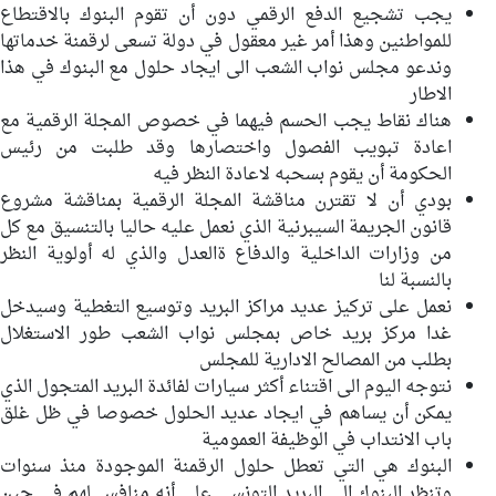
يجب تشجيع الدفع الرقمي دون أن تقوم البنوك بالاقتطاع
للمواطنين وهذا أمر غير معقول في دولة تسعى لرقمنة خدماتها
وندعو مجلس نواب الشعب الى ايجاد حلول مع البنوك في هذا
الاطار
هناك نقاط يجب الحسم فيهما في خصوص المجلة الرقمية مع
اعادة تبويب الفصول واختصارها وقد طلبت من رئيس
الحكومة أن يقوم بسحبه لاعادة النظر فيه
بودي أن لا تقترن مناقشة المجلة الرقمية بمناقشة مشروع
قانون الجريمة السيبرنية الذي نعمل عليه حاليا بالتنسيق مع كل
من وزارات الداخلية والدفاع ةالعدل والذي له أولوية النظر
بالنسبة لنا
نعمل على تركيز عديد مراكز البريد وتوسيع التغطية وسيدخل
غدا مركز بريد خاص بمجلس نواب الشعب طور الاستغلال
بطلب من المصالح الادارية للمجلس
نتوجه اليوم الى اقتناء أكثر سيارات لفائدة البريد المتجول الذي
يمكن أن يساهم في ايجاد عديد الحلول خصوصا في ظل غلق
باب الانتداب في الوظيفة العمومية
البنوك هي التي تعطل حلول الرقمنة الموجودة منذ سنوات
وتنظر البنوك الى البريد التونسي على أنه منافس لهم في حين