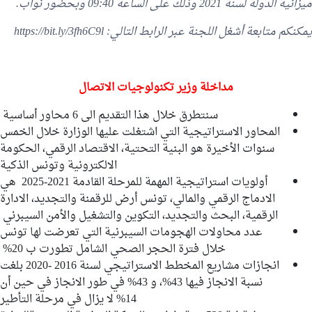
ميزانية الدولة لسنة 2021 وذلك على الساعة 09:40 وبحضور نواب.
يمكنكم متابعة أشغل اللجنة عبر الرابط التالي:
https://bit.ly/3fh6C9l
مداخلة وزير تكنولوجيات الاتصال
سنتطرق خلال هذا التقديم الى 6 محاور أساسية
المحاور الاستراتيجية التي اشتغلت عليها الوزارة خلال الخمس
سنوات الأخيرة هو البنية التحتية، الاقتصاد الرقمي، الحكومة
الالكترونية وتونس الذكية
أولويات استراتيجية المهمة للمرحلة القادمة 2021-2025 هي
الادماج الرقمي والمالي، تونس أرض للرقمنة والتجديد، الادارة
الرقمية، البحث والتجديد، التكوين والتشغيل والأمن السيبرني
عدد محاولات الهجومات السيبرنية التي تعرضت لها تونس
خلال فترة الحجر الصحي الشامل تطورت ب 20%
انجازات مشاريع المخطط الاستراتيجي لسنة 2016 -2020 بلغت
نسبة الانجاز فيها 43%، و 43% في طور الانجاز في حين أن
14% لا يزال في مرحلة التأطير