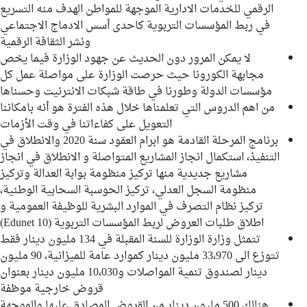
الرقمي للخدمات الادارية الموجهة للمواطن الهدف منه التسريع
في ربط المؤسسات التربوية كاحدى أسس الادماج الاجتماعي
ونشر الثقافة الرقمية
لا يمكن المرور دون الحديث عن جهود الوزارة فيما يخص
مجابهة الكورونا حيث حرصت الوزارة على مواصلة عمل كل
مؤسسات الدولة وطورنا في طاقة شبكات الانترنيت وحسناها
من اهم الدروس التي تعلمناها خلال هذه الفترة هو أنه بامكاننا
التعويل على كفاءاتنا في وقت الأزمات
برنامج المرحلة القادمة هو ابرام العقود سنة 2020 والانطلاق في
التنفيذ، استكمال انجاز المشاريع المتواصلة و الانطلاق في انجاز
مشاريع جديدية منها تركيز منظومة بوابة العدالة وتركيز
منظومة السجل العدلي، تركيز الحوسبة السحابية الوطنية،
تركيز نظام التصرف في الموارد البشرية للوظيفة العمومية و
اطلاق طلبات العروض لربط المؤسسات التربوية (Edunet 10)
تتمثل وزارة الوزارة للسنة المقبلة في 134 مليون دينار فقط
تتوزع الى 33،970 مليون دينار كموارد عامة للميزانية، 90 مليون
دينار لصندوق تنمية المواصلات و10،030 مليون دينار بعنوان
قروض خارجية موظفة
هنالك 500 مليون دينار من القروض المصادق عليها والموجهة