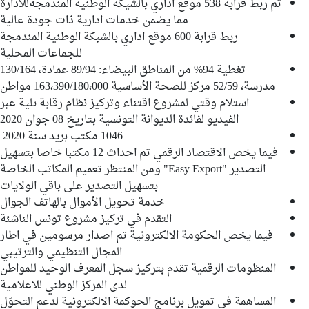
تم ربط قرابة 538 موقع اداري بالشيكة الوطنية المندمجةللادارة
مما يضمن خدمات ادارية ذات جودة عالية
ربط قرابة 600 موقع اداري بالشبكة الوطنية المندمجة
للجماعات المحلية
تغطية 94% من المناطق البيضاء: 89/94 عمادة، 130/164
مدرسة، 52/59 مركز للصحة الأساسية 163،390/180،000 مواطن
استلام وقتي لمشروع اقتناء وتركيز نظام رقابة ىلية عبر
الفيديو لفائدة الديوانة التونسية بتاريخ 08 جوان 2020
1046 مكتب بريد سنة 2020
فيما يخص الاقتصاد الرقمي تم احداث 12 مكتبا خاصا بتسهيل
التصدير "Easy Export" ومن المنتظر تعميم المكاتب الخاصة
بتسهيل التصدير على باقي الولايات
خدمة تحويل الأموال بالهاتف الجوال
التقدم في تركيز مشروع تونس الناشئة
فيما يخص الحكومة الالكترونية تم اصدار مرسومين في اطار
المجال التنظيمي والترتيبي
المنظومات الرقمية تقدم بتركيز سجل المعرف الوحيد للمواطن
لدى المركز الوطني للاعلامية
المساهمة في تمويل برنامج الحوكمة الالكترونية لدعم التحوّل