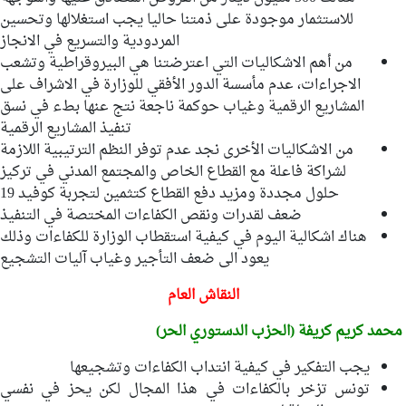
للاستثمار موجودة على ذمتنا حاليا يجب استغلالها وتحسين
المردودية والتسريع في الانجاز
من أهم الاشكاليات التي اعترضتنا هي البيروقراطية وتشعب
الاجراءات، عدم مأسسة الدور الأفقي للوزارة في الاشراف على
المشاريع الرقمية وغياب حوكمة ناجعة نتج عنها بطء في نسق
تنفيذ المشاريع الرقمية
من الاشكاليات الأخرى نجد عدم توفر النظم الترتيبية اللازمة
لشراكة فاعلة مع القطاع الخاص والمجتمع المدني في تركيز
حلول مجددة ومزيد دفع القطاع كتثمين لتجربة كوفيد 19
ضعف لقدرات ونقص الكفاءات المختصة في التنفيذ
هناك اشكالية اليوم في كيفية استقطاب الوزارة للكفاءات وذلك
يعود الى ضعف التأجير وغياب آليات التشجيع
النقاش العام
محمد كريم كريفة (الحزب الدستوري الحر)
يجب التفكير في كيفية انتداب الكفاءات وتشجيعها
تونس تزخر بالكفاءات في هذا المجال لكن يحز في نفسي