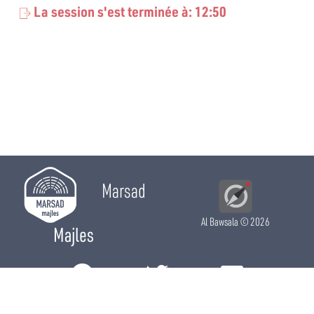
La session s'est terminée à: 12:50
Marsad
Al Bawsala
© 2026
Majles