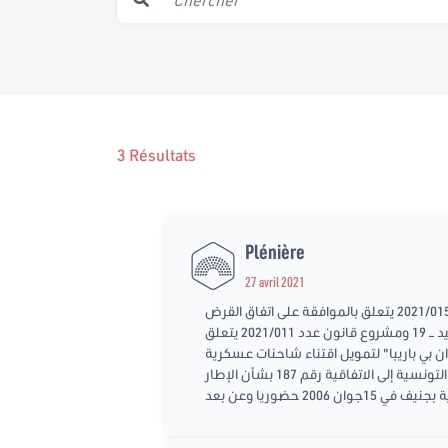
3 Résultats
Plénière
27 avril 2021
عقد مجلس نواب الشعب جاسة عامة يوم الثلاثاء 27 أفريل 2021 برئاسة سميرة الشواشي جلسة للنظر في مشروع قانون عدد 2021/015 يتعلق بالموافقة على اتفاق القرض
المبرم بتاريخ 31 مارس 2021 بين الجمهورية التونسية والبنك الدولي للإنشاء والتعمير لتوفير تمويل إضافي لمشروع مجابهة كوفيد – 19 ومشروع قانون عدد 2021/011 يتعلق
ي باريبا فورتيس" و "بي ان بي باريبا" لتمويل اقتناء شاحنات عسكرية
لفائدة وزارة الدفاع الوطني وللتصويت على مشروع قانون أساسي عدد 2020/109 يتعلق بالموافقة على انضمام الجمهورية التونسية إلى الاتفاقية رقم 187 بشأن الإطار
 حضوريا وعن بعد