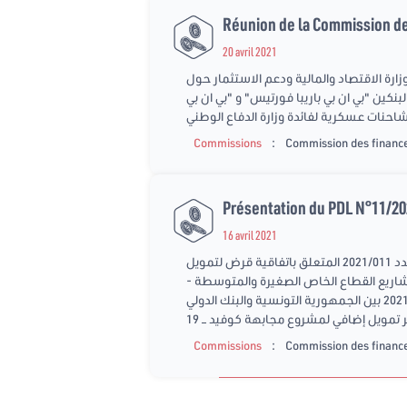
Réunion de la Commission de
20 avril 2021
دفاع الوطني - ممثلين عن وزارة الاقتصاد والمالية ودعم الاستثمار حول
 المبرمة بتاريخ 22 فيفري 2021 بين الجمهورية التونسية والبنكين "بي ان بي باريبا فورتيس" و "بي ان بي
 شاحنات عسكرية لفائدة وزارة الدفاع الوطني
:
Commissions
Commission des finance
Présentation du PDL N°11/202
16 avril 2021
عقدت لجنة المالية يوم الجمعة 16 أفريل 2020 جلسة عمل للنظر في مجموعة من مشاريع القوانين: - عرض مشروع القانون عدد 2021/011 المتعلق باتفاقية قرض لتمويل
لتونسية للبنك لتمويل مشاريع القطاع الخاص الصغيرة والمتوسطة -
النظر في تقارير الزيارات البرلمانية - مشروع قانون عدد 2021/015 يتعلق بالموافقة على اتفاق القرض المبرم بتاريخ 31 مارس 2021 بين الجمهورية التونسية والبنك الدولي
ر تمويل إضافي لمشروع مجابهة كوفيد – 19
:
Commissions
Commission des finance