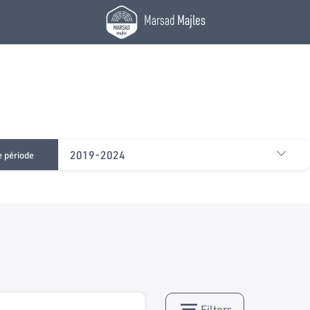
Marsad
Majles
2019-2024
e période
Filters