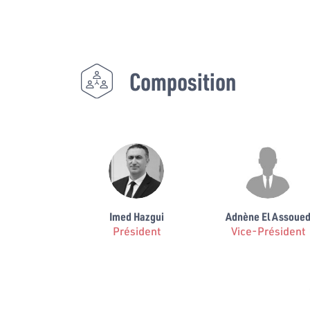
Composition
Imed Hazgui
Adnène El Assoue
Président
Vice-Président