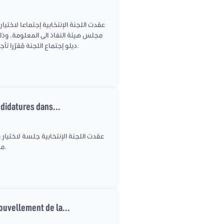
عقدت اللجنة الإنتخابية إجتماعا لاختي
ديلو إجتماع اللجنة مُقرّرا تأجيلها لموعد لاحق وذلك لعدم توفّر النصاب القانوني المطلوب في عمليّة التصويت، أي أغلبية ثلاث أخماس أعضاء اللجنة.
ndidatures dans...
عقدت اللجنة الإنتخابية جلسة لاختيار
مجلس هيئة النفاذ الى المعلومة. وذلك يوم الثلاثاء 29 جوان2021 على الساعة العاشرة والنصف صباحا، وبحضور 11 نائبا.
ouvellement de la...