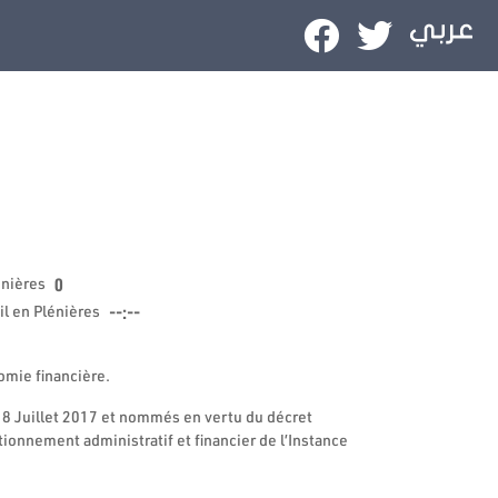
0
énières
--:--
il en Plénières
omie financière.
18 Juillet 2017 et nommés en vertu du décret
ionnement administratif et financier de l’Instance