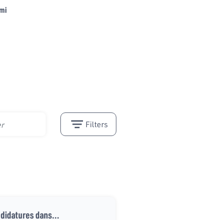
ami
Filters
ndidatures dans...