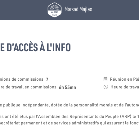
Marsad
Majles
 D’ACCÈS À L'INFO
7
nions de commissions
Réunion en Pl
6h 55mn
re de travail en commissions
Heure de trava
nce publique indépendante, dotée de la personnalité morale et de l’auton
es ont été élus par l’Assemblée des Représentants du Peuple (ARP) le 
rétariat permanent et de services administratifs qui assurent le fonct