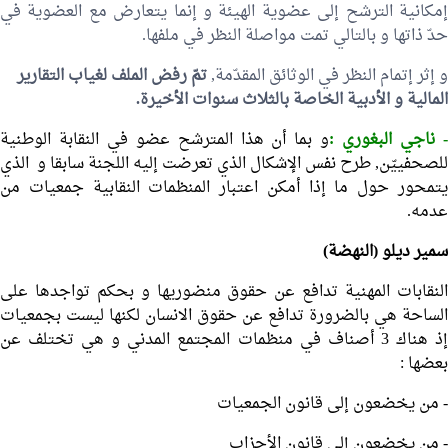
إمكانية الترشح إلى عضوية الهيئة و إنما يتعارض مع العضوية في
حدّ ذاتها و بالتالي تمت مواصلة النظر في ملفها.
و إثر إتمام النظر في الوثائق المقدّمة,
تمّ رفض الملف لغياب التقارير
المالية و الأدبية الخاصة بالثلاث سنوات الأخيرة.
 ناجي البغوري :
و بما أن هذا المترشح عضو في النقابة الوطنية
للصحفييّن, طرح نفس الإشكال الذي تعرضت إليه اللجنة سابقا و الذي
يتمحور حول ما إذا أمكن اعتبار المنظمات النقابية جمعيات من
عدمه.
سمير ديلو
(النهضة)
النقابات المهنية تدافع عن حقوق منضوريها و بحكم تواجدها على
الساحة هي بالضرورة تدافع عن حقوق الانسان لكنها ليست بجمعيات
إذ هناك 3 أصناف في منظمات المجتمع المدني و هي تختلف عن
بعضها :
- من يخضعون إلى قانون الجمعيات
- من يخضعون إلى قانون الأحزاب