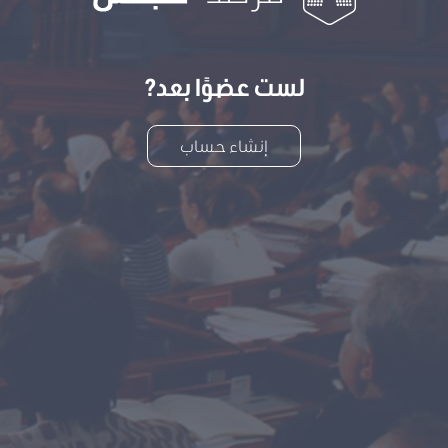
لست عضوًا بعد?
إنشاء حساب