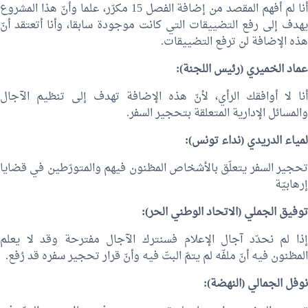
أنا لم أفهم المقصد من إضافة الفصل 15 مكرّر، علما وأنّ هذا المشروع
يهدف إلى رفع التضييقات التي كانت موجودة سابقا، وأنا أتعتقد أنّ
هذه الإضافة لن ترفع التضييقات.
عماد الخميري
(رئيس اللجنة):
أنا لا أوافقك الرأي، لأنّ هذه الإضافة تهدف إلى تنظيم الآجال
والمسائل الإدارية المتعلقة بتحجير السفر.
لمياء الدريدي (نداء تونس):
تحجير السفر يتعلّق بالأشخاص المظنون فيهم والمتورّطين في قضايا
إرهابيّة
توفيق الجملي
(الاتحاد الوطني الحر):
إذا لم نحدّد آجال الإعلام فسنترك الآجال مفترحة وقد لا يعلم
المظنون فيه أنّ ملفّه لم يتمّ البتّ فيه وأنّ قرار تحجير سفره قد رُفع.
نوفل الجمالي
(النهضة):