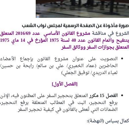
صورة مأخوذة عن الصفحة الرسمية لمجلس نواب الشعب
لشروع في مناقشة
مشروع القانون الأساسي عدد 2016/69 المتعلق
بتنقيح واتمام القانون عدد 40 لسنة 1975 المؤرخ في 14 ماي 1975
المتعلق بجوازات السفر ووثائق السفر
التصويت على عنوان مشروع القانون بإجماع الأعضاء
الحاضرين (
عماد الخميري
/
علي بن سالم
/
رابحة بن حسين
/
لمياء الدريدي/
توفيق الجملي
)
[الفصل الأول]
الفصل 15 مكرر
المتعلق بتحجير السفر على المظنون فيه، الإذن
برفع التحجير، البت في المطالب المتعلقة برفع التحجير،
الضمانات التي تُعطى بالقانون في كيفية تحجير السفر
كمال بسباس (النهضة):