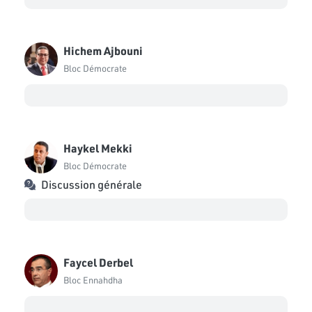
Indépendant
Non affilié au commission
2
Hichem Ajbouni
Leila Haddad
Bloc Démocrate
Bloc Démocrate
Souhir Askri
Indépendant
Haykel Mekki
Bloc Démocrate
Discussion générale
Faycel Derbel
Bloc Ennahdha