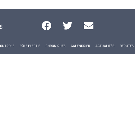
s
CONTRÔLE
RÔLE ÉLECTIF
CHRONIQUES
CALENDRIER
ACTUALITÉS
DÉPUTÉS