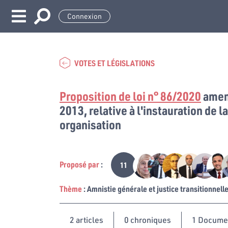
Connexion
VOTES ET LÉGISLATIONS
Proposition de loi n° 86/2020
amend
2013, relative à l'instauration de la
organisation
Proposé par
:
11
Thème
: Amnistie générale et justice transitionnell
2
articles
0 chroniques
1 Docume