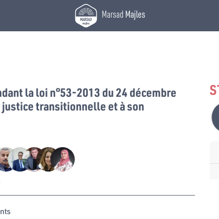
Marsad
Majles
S
ant la loi n°53-2013 du 24 décembre
 justice transitionnelle et à son
e
nts