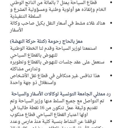
قطاع السياحة يمثل 7 بالمائة من الناتج الوطني
الخام وإنقاذه هو أولوية وطنية ومسؤولية المشرع و
السلطة التنفيذية
هناك غلاء مشط في أسعار النقل يكبل صاحب وكالة
الأسفار
معز بالحاج رحومة (كتلة حركة النهضة)
استمعنا لوزير السياحة وقدم لنا الخطة الوطنية
للنهوض بالقطاع السياحي
سنعمل على عقد جلسات للنهوض بالقطاع وتطويره
وتدارس مشاكله
هذا تنافس غير متكافئ في قطاع نقل الأشخاص
واستغلال ذو جهة واحدة
رد ممثلي الجامعة التونسية لوكالات الأسفار والسياحة
تم التواصل مع جميع السلط منها وزير السياحة وتم
تقديم وثيقة عمل تتكون من 16 نقطة طالبنا في
اولها اعتبار القطاع السياحي قطاع منكوب
توقفنا عن النشاط بنسبة كلية منذ مارس وعدد