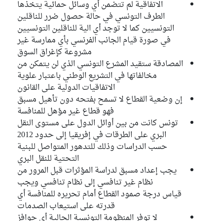
الاتفاقية لم تتضمن أي وسائل حمائية يتخذها
الطرف التونسي في حالة حصول ضرر للناقلين
التونسيين كما لا توجد أي الية للناقلين التونسيين
في صورة قيام الجانب الفرنسي بأي ممارسة غير
مشروعة كإغراق السوق
المصادقة ستقيد المشرع التونسي الذي لن يتمكن من
مخالفاتها في التشريع الوطني باعتبار علوية
الاتفاقيات الدولية على القانون
إن وضعية القطاع لا تسمح بفتحه دون تأهيل مسبق
فهو قطاع غير مؤهل للمنافسة
تونس كانت من بين أوائل الدول على مستوى النقل
البري على الطرقات في إفريقيا إلى حدود 2012
حسب الدراسات وذلك للتدهور المتواصل للبنية
التحتية للنقل البري
يجب إعداد مسبق لدراسة المؤثرات قبل المرور من
نظام غير تنافسي إلى نظام تنافسي ويجب
قياس درجة صمود القطاع أمام تحريره للمنافسة أي
قدرته على استيعاب الصدمات
لا توفر المنظومة التونسية الحالية أي حوافز