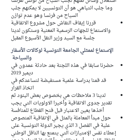
استغلال وسائل نقلهم لجلب السياح من تونس لفرنسا
وما جلب انتباهي هو أن التونسيين لا يمكنهم جلب
السياح من فرنسا وهو عدم توازن
قررنا إيقاف النقاش حول مشروع الاتفاقية
والاستماع للجهات الرسمية المعنية وستكون لدينا
جلسة مع السيد وزير النقل الأسبوع المقبل
الإستماع لممثلي الجامعة التونسية لوكالات الأسفار
والسياحة
حضرنا سابقا في هذه اللجنة بعد حادثة عمدون في
ديمبر 2019
قد قمنا بدراسة علمية مستفيضة لتساعدكم في
اتخاذ القرار
لدينا 3 ملاحظات هي بخصوص بعض البنود ثم
تقدير جدوى الاتفاقية وأخيرا الاولويات التي يجب
أخذها بعين الاعتبار قبل فتح القطاع للمنافسة
حول مبدأ المعاملة بالمثل في الإتفاقية المنصوص
علية في الفصل 3 الذي يجبر الدولة التونسية على
إعطاء نفس الإمتيازات التي يتمتع بها الناقل الوطني