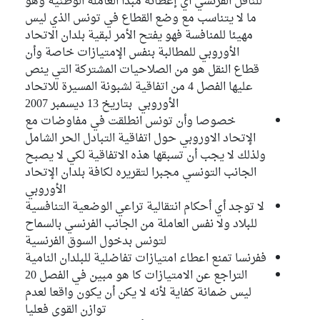
للناقل الفرنسي أي إعطائه مبدأ العاملة الوطنية وهو
ما لا يتناسب مع وضع القطاع في تونس الذي ليس
مهيئا للمنافسة فهو يفتح الأمر لبقية بلدان الاتحاد
الأوروبي للمطالبة بنفس الإمتيازات خاصة وأن
قطاع النقل هو من الصلاحيات المشتركة التي ينص
عليها الفصل 4 من اتفاقية لشبونة المسيرة للاتحاد
الأوروبي بتاريخ 13 ديسمبر 2007
خصوصا وأن تونس انطلقت في مفاوضات مع
الإتحاد الاوروبي حول اتفاقية التبادل الحر الشامل
ولذلك لا يجب أن تسبقها هذه الاتفاقية لكي لا يصبح
الجانب التونسي مجبرا لتقريره لكافة بلدان الإتحاد
الأوروبي
لا توجد أي أحكام انتقالية تراعي الوضعية التنافسية
للبلاد ولا نفس العاملة من الجانب الفرنسي بالسماح
لتونس بدخول السوق الفرنسية
ففرنسا تمنع اعطاء امتيازات تفاضلية للبلدان النامية
التراجع عن الامتيازات كا هو مبين في الفصل 20
ليس ضمانة كفاية لأنه لا يكن أن يكون واقعا لعدم
توازن القوى فعليا