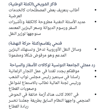
فاكر الشويخي(الكتلة الوطنية)
أطالب بتعريف بعض المصطلحات كالخدمات
العرضية
عديد الأسئلة التقنية مطروحة كالكلفة وتأشيرات
السفر ورسوم الديوانة وسعر البنزين المعتمد
سنوجهها لوزير النقل
فتحي بلقاسم(كتلة حركة النهضة)
وسائل النقل الأوروبية تدخل وتستهلك البنزين
المدعم وهو مرفوض شكلا ومضمونا
رد ممثلي الجامعة التونسية لوكالات الأسفار والسياحة
موقفكم يجدد ثقتنا في عمل اللجان الرلمانية
راسلنا في سبتمبر رئيس مجلس نواب الشعب
ورئيس لجنة المالية نطالب بالاستماع لشواغل
وصعوبات القطاع
في 2007 كانت هناك أزمة خانقة في الحوض
المنجمي واجهها النظام السابق بطريقة جعلتنا نخسر
ريادة القطاع