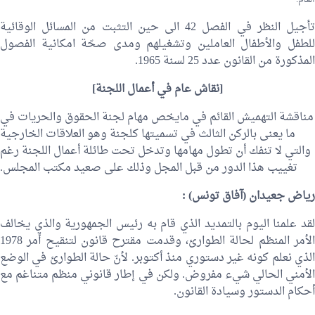
تأجيل النظر في الفصل 42 الى حين التثبت من المسائل الوقائية
للطفل والأطفال العاملين وتشغيلهم ومدى صحّة امكانية الفصول
المذكورة من القانون عدد 25 لسنة 1965.
[نقاش عام في أعمال اللجنة]
مناقشة التهميش القائم في مايخص مهام لجنة الحقوق والحريات في
ما يعنى بالركن الثالث في تسميتها كلجنة وهو العلاقات الخارجية
والتي لا تنفك أن تطول مهامها وتدخل تحت طائلة أعمال اللجنة رغم
تغييب هذا الدور من قبل المجل وذلك على صعيد مكتب المجلس.
رياض جعيدان
(آفاق تونس) :
لقد علمنا اليوم بالتمديد الذي قام به رئيس الجمهورية والذي يخالف
الأمر المنظم لحالة الطوارئ، وقدمت مقترح قانون لتنقيح أمر 1978
الذي نعلم كونه غير دستوري منذ أكتوبر. لأنّ حالة الطوارئ في الوضع
الأمني الحالي شيء مفروض. ولكن في إطار قانوني منظم متناغم مع
أحكام الدستور وسيادة القانون.