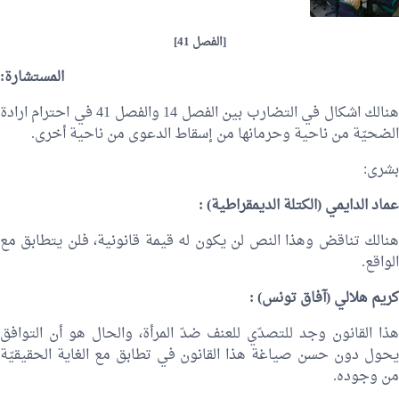
[الفصل 41]
المستشارة:
هنالك اشكال في التضارب بين الفصل 14 والفصل 41 في احترام ارادة
الضحيّة من ناحية وحرمانها من إسقاط الدعوى من ناحية أخرى.
بشرى:
عماد الدايمي
(الكتلة الديمقراطية) :
هنالك تناقض وهذا النص لن يكون له قيمة قانونية، فلن يتطابق مع
الواقع.
كريم هلالي (آفاق تونس) :
هذا القانون وجد للتصدّي للعنف ضدّ المرأة، والحال هو أن التوافق
يحول دون حسن صياغة هذا القانون في تطابق مع الغاية الحقيقيّة
من وجوده.