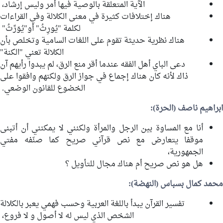
الآية المتعلقة بالوصية فيها أمر وليس إرشاد،
هناك إختلافات كثيرة في معنى الكلالة وفي القراءات
لكلمة "يُورِثُ" أو"يُوَرِّثُ"
هناك نظرية حديثة تقوم على اللغات السامية وتخلص بأن
الكلالة تعني "الكنة"
دعى الباي أهل الفقه عندما أقر منع الرق، لم يبدوا رأيهم آن
ذاك لأنه كان هناك إجماع في جواز الرق ولكنهم وافقوا على
الخضوع للقانون الوضعي.
ابراهيم ناصف
(الحرة):
أنا مع المساوة بين الرجل والمرأة ولكنني لا يمكنني أن أتبنى
موقفا يتعارض مع نص قرآني صريح كما صنّفه مفتي
الجمهورية،
هل هو نص صريح أم هناك مجال للتأويل ؟
محمد كمال بسباس
(النهضة):
تفسير القرآن يبدأ باللغة العربية وحسب فهمي يعبر بالكلالة
الشخص الذي ليس له لا أصول و لا فروع،