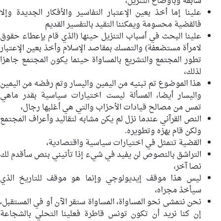
سابقة وبأوضاع التنزيل،
علينا إما أخذ بعين الإعتبار التفاسير والأفكار الجديدة وإلا
فالقضية محسومة ويمكننا التقيد بالتفسير القديم
علينا البحث في أسباب التنزيل حينها (الذي قام بإعطاء حقوق
لامرأة مستضعفة) والتمسك بمقاصد الإسلام وأخذ بعين الإعتبار
تطور المجتمع والتشريع بالمساواة حينما يكون المجتمع جاهزا
لذلك،
هذا الموضوع تم تبنيه من اليمين واليسار وتم رفضه من اليمين
واليسار أيضا، المسألة ليست اختيارات سياسية بقدر ماهي
تمس من مصالح قيادات الأحزاب والتي هي أغلبها رجال،
النص القرآني عندما نزل لم يكن مشابه لتقاليد وأعراف المجتمع
ولكن قام بهزه وتطويره.
القضية تتمثل في اختيارات سياسية واقتصادية،
التراشق بالنصوص لن يفيد في شيء إذا تأتيني بنص سأقدم لك
نصا آخر،
ليس هذا موقف إيديولوجي وإنما هو موقف للتاريخ الذي
سيأخذ مجراه،
نحن نتمشى نحو المساواة، المساواة ستقر الآن أو في المستقبل،
إن كنا نريد أن تكون تونس قاطرة فعلينا التحلي بالشجاعة