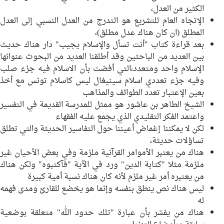
الكثير من العدل،
الإتجاه العام للتشريع هو التدرج من العدل النسبي إلى العدل
المطلق (ان كان هناك عدل مطلق)،
بعد قراءة كتاب "أنت تسأل والإسلام يجيب" دار هناك حديث
بين العديد من الباحثين وقد أطلقنا العديد من البحوث عنوانها
الإسلام واحد ومتعدد،التي أفضت بأن الاسلام فيه جزء صلب
وفيه جزء تعددي اسلام سينيغال ليس كاسلام تونس مع أخذ
بعين الإعتبار تعدد الطوائف والمذاهب
الشيخ الطاهر بن عاشور هو ممثل للمدرسة القديمة في التفسير
واعتمد الفكر التقليدي الذي يجمع عليه الفقهاء
لكن لا يمكننا إغماض أعيننا حول التفاسير الحديثة والتي تطلق
تساؤلات حديثة،
هناك من يعتبر الأموامر القرآنية ملزمة وفي بعض الأحيان غير
ملزمة مثلا "كتابة الدين" ورد في الآية "فآكتبوه" ولكن هناك
من يعتبره أمر غير ملزم لأنه كان هناك نسبة أمية كبيرة
ليس هناك نص ينطق بنفسه وإنما هو يخضع للقارئ ومدى فهمه
له
هناك من يفسّر بأن عبارة "تلك حدود الله" متعلقة بوضعية