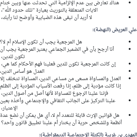
هناك تعارض بين عدم الإلزامية التي تحدثت عنها وبين ختام
الايات المتعلقة بالتوريث بعبارة "تلك حدود الله"،
لا أريد أن تبقى هذه الضبابية وأوضح لنا رأيك،
علي العريض
(النهضة):
هل المرجعية يجب أن تكون الإسلام أم لا؟
أنا أرجح بأن في الضمير الجماعي يعتبر المرجعية يجب أن
تكون للدين،
إن كانت المرجعية تكون للدين فعلينا فهم الأحكام كما هي،
العدل هو أساس الدين،
العدل والمساواة مسعى من مساعي الدين، المساواة تتخلف إلا
إذا كانت مؤدية إلى ظلم، إذا رفعت الأسباب المؤدية إلى الظلم
فإننا علينا الرجوع للمساواة لأنها أصل من أصول الدين،
علينا التركيز على الجانب الثقافي والإجتماعي وأخذه بعين
الإعتبار،
هل قوانين الإرث قابلة للتعدد أم لا، أي هل يمكن أن نضع عدة
أنظمة وللشخص حرية أن يختار أم علينا تطبيق قانون واحد؟
المهدي بن غربية
(الكتلة الإجتماعية الديمقراطية):