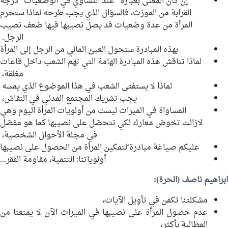
إن كان المعنى بعبارة "عند التساوي في الوضعيات" درجة
القرابة من
المورّث
، فالسؤال الذي يجب طرحه لماذا ستحرم
المرأة من عدة وضعيات قد يصل نصيبها فيها ضعف نصيب
الرجل.
بهذه المبادرة سنحول العبئ المالي من الرجل إلى المرأة
لماذا تناقش هذه المبادرة الهامة التي تهم الشعب داخل قاعات
مغلقة،
لماذا لا يستفتى الشعب في هذا الموضوع الذي يمسه
يجب تشريك المجتمع المدني في النقاش،
المساواة في الميراث ليست من أولويات المرأة اليوم وهي
لازالت تخوض معارك لكي تتحصّل على نصيبها كما هو مفصّل
في مجلة الأحوال الشخصية،
عليكم صياغة مبادرة ّلتمكين المرأة من الحصول على نصيبها
أولوياتنا: التنمية، مقاومة الفقر...
ابراهيم ناصف
(الحرة):
مشكلتنا تكمن في تأويل الآيات،
عدم حصول المرأة على نصيبها في الميراث الآن لا يمنعنا من
المطالبة بأكثر،