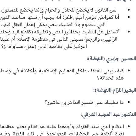
سن القانون لا يخضع
للحلال
والحرام وإنما يخضع للدستور،
أنا كمواطن مؤمن أتبنى فكرة أنه يجب أن نسبّق مقاصد الدين
التي ستدوم ولا التشبث بنص يمكن إعمال العقل فيها،
أتساءل هل التشبث بحذافير النص وتطبيقه (كقطع اليد وجلد
الزانيين، والرجم) سيبقي الناس في منظومة الإسلام أم علينا
التركيز على مقاصد الدين (عدل، مساواة...)؟
الحسين جزيري
(النهضة):
كيف يبقى المثقف داخل المعاليم الإسلامية وأخلاقه في وسط
هذه الحداثة
؟
البشير اللزام
(النهضة):
ما تعليقك على تفسير الطاهر بن عاشور
؟
الدكتور عبد المجيد الشرفي:
النظام الدي سنه الفقهاء وأجمعوا عليه هو نظام يعتبر متقدما
لعدة أنظمة من الحضارات المتواجدة في تلك الفترة وفيه