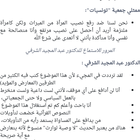
ممثلي جمعية "تونسيات":
نحن لسنا ضد رفع نصيب المرأة من الميراث ولكن كامرأة
ملتزمة أريد أن أحصل على نصيب مرتفع وأنا متصالحة مع
نفسي وأنا متأكدة بأنني لا أتعدى على شرع الله
المرور للاستماع للدكتور عبد المجيد الشرفي
الدكتور عبد المجيد الشرفي :
لقد ترددت في المجيء لأن هذا الموضوع كتب فيه الكثير من
الطرفين (المعارض والمؤيد)
أنا لن أدافع على أي موقف، لأنني لست داعية ولست منخرط
بالعمل السياسي ولا حتى الجمعياتي،
أنا باحث وأعلم كم
تم استغلال
هذا الموضوع
النصوص القرآنية خضعت لتأويلات
من يدافع على المساواة يستمد رأيه من التأويلات،
هناك من يعتبر الحديث "لا وصية لوارث" منسوخ لأنه يتعارض
مع آية صريحة