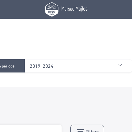
Marsad
Majles
2019-2024
e période
Filters