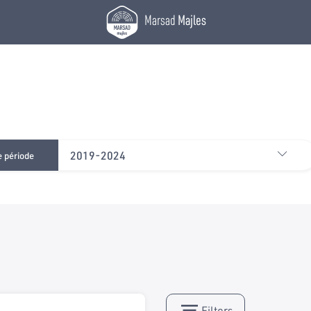
Marsad
Majles
2019-2024
e période
Filters