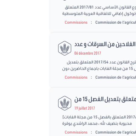
افتتحت اللجنة أشغالها على الساعة 10 صباحا و تضمن جدول أعمالها عدة نقاط : [اﻻستماع إلى وزير التجارة حول مشروع القانون الأساسي عدد 2017/81 المتعلق
توكول إضافي للاتفاقية العربية المتوسطية
:
Commissions
Commission de l’agricul
06 décembre 2017
انطلقت الجلسة على الساعة 16:12 بحضور 6 نواب من أعضاء اللجنة و قد تم اقرار المصادقة على تقرير اللجنة في ما يخص مقترح القانون عدد 2017/54 المتعلق بتعديل
لحاضرين دون
:
Commissions
Commission de l’agricul
19 juillet 2017
[الإستماع إلى جهة المبادرة التشريعية حول مقترح القانون عدة 2017/54 المتعلق بالفصل 15 من مجلة الغابات] شروع عمل اللجنة :09:50 الحضور : الزهير رجبي ، عبير عبدلي،
محبوبة بنضيف الله ، محمد الراشدي بوقرة
:
Commissions
Commission de l’agricul