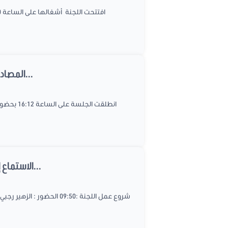
المصادقة على تقريري مقترحي القانونين عدد 2017/21 المتعلق بحماية الفلاحين من السرقات و عدد...
الاستماع إلى جهة المبادرة التشريعية حول مقترح القانون عدد 2017/54 المتعلق بتعديل الفصل 15 من...