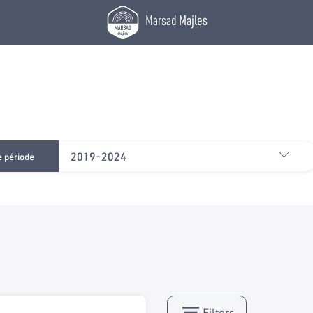
Marsad
Majles
2019-2024
e période
Filters