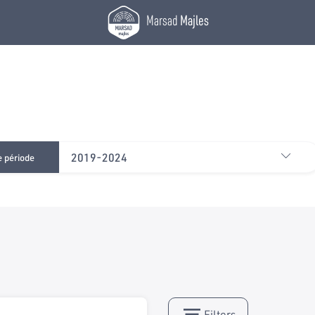
Marsad
Majles
2019-2024
e période
Filters