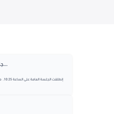
جلسة عامة لتكريم الرباعي الراعي للحوار الوطني على خلفية فوزه بجائزة نوبل للسلام و للنظر...