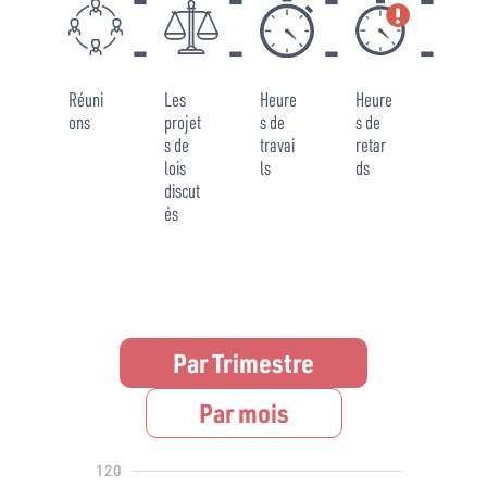
-
-
-
-
-
-
-
-
Réuni
Les
Heure
Heure
ons
projet
s de
s de
s de
travai
retar
lois
ls
ds
discut
és
Par Trimestre
Par mois
140
-40
-20
120