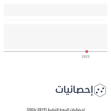
6
2025
إحصائيات
إحصائيات الدورة النيابية (2019-2024)