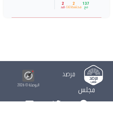
2
2
137
مع
محتفظ(ة)
ضد
مرصد
البوصلة
© 2026
مجلس