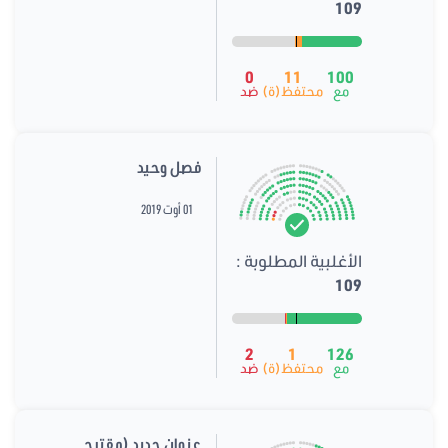
109
0
11
100
مع
محتفظ(ة)
ضد
فصل وحيد
01 أوت 2019
الأغلبية المطلوبة :
109
2
1
126
مع
محتفظ(ة)
ضد
عنوان جديد (مقترح