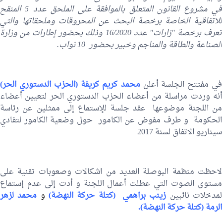
في مشروع القانون المتعلق بالموافقة على الملحق عدد 5 المنقح
للاتفاقية الخاصة برخصة البحث عن المحروقات وملحقاتها والتي
تعرف برخصة "زارات" عدد 16/2020 وذلك بحضور إطارات من وزارة
الصناعة والطاقة والمناجم وخبير بحضور 10 نواب.
ي مفتتح الجلسة أعلن
محمد كريم كريفة (الحزب الدستوري الحر)
أنه وردت مراسلة من أعضاء الحزب الدستوري الحر لتعيين أعضاء
من اللجنة موضوعها عقد جلسة للإستماع إلى ممثلين عن رئاسة
الحكومة و طرف مفوض عن الكامور حول وضعية الكامور لتفادي
سيناريو الاتفاق لسنة 2017
لاحظت منظمة البوصلة العديد من اشكالات وصعوبات تقنية على
مستوى الصوت التي عطلت أعمال اللجنة و أدت إلى عدم إستماع
مدخلات نائبين
زينب براهمي (كتلة حركة النهضة)
و
محمد لزهر
الرمة (كتلة حركة النهضة).