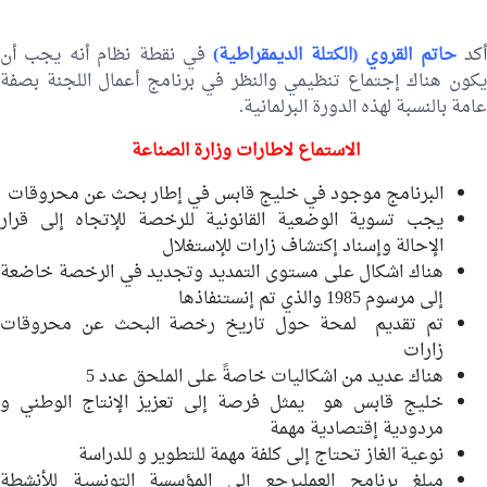
كد
حاتم القروي (الكتلة الديمقراطية)
في نقطة نظام أنه يجب أن
يكون هناك إجتماع تنظيمي والنظر في برنامج أعمال اللجنة بصفة
عامة بالنسبة لهذه الدورة البرلمانية.
الاستماع لاطارات وزارة الصناعة
البرنامج موجود في خليج قابس في إطار بحث عن محروقات
يجب تسوية الوضعية القانونية للرخصة للإتجاه إلى قرار
الإحالة وإسناد إكتشاف زارات للإستغلال
هناك اشكال على مستوى التمديد وتجديد في الرخصة خاضعة
إلى مرسوم 1985 والذي تم إنستنفاذها
تم تقديم لمحة حول تاريخ رخصة البحث عن محروقات
زارات
هناك عديد من اشكاليات خاصةً على الملحق عدد 5
خليج قابس هو يمثل فرصة إلى تعزيز الإنتاج الوطني و
مردودية إقتصادية مهمة
نوعية الغاز تحتاج إلى كلفة مهمة للتطوير و للدراسة
مبلغ برنامج العمليرجع إلى المؤسسة التونسية للأنشطة