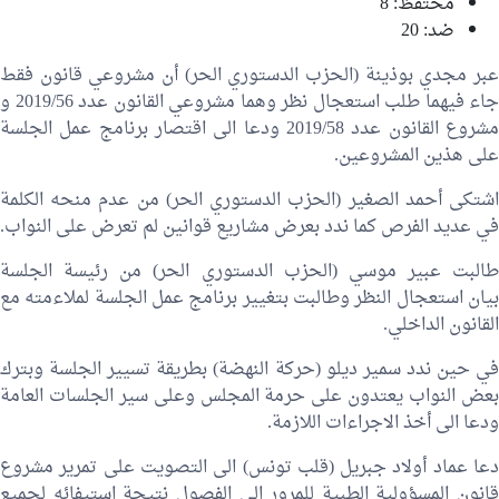
محتفظ: 8
ضد: 20
عبر مجدي بوذينة (الحزب الدستوري الحر) أن مشروعي قانون فقط
جاء فيهما طلب استعجال نظر وهما مشروعي القانون عدد 2019/56 و
مشروع القانون عدد 2019/58 ودعا الى اقتصار برنامج عمل الجلسة
على هذين المشروعين.
اشتكى أحمد الصغير (الحزب الدستوري الحر) من عدم منحه الكلمة
في عديد الفرص كما ندد بعرض مشاريع قوانين لم تعرض على النواب.
طالبت عبير موسي (الحزب الدستوري الحر) من رئيسة الجلسة
بيان استعجال النظر وطالبت بتغيير برنامج عمل الجلسة لملاءمته مع
القانون الداخلي.
في حين ندد سمير ديلو (حركة النهضة) بطريقة تسيير الجلسة وبترك
بعض النواب يعتدون على حرمة المجلس وعلى سير الجلسات العامة
ودعا الى أخذ الاجراءات اللازمة.
دعا عماد أولاد جبريل (قلب تونس) الى التصويت على تمرير مشروع
قانون المسؤولية الطبية للمرور الى الفصول نتيجة استيفائه لجميع