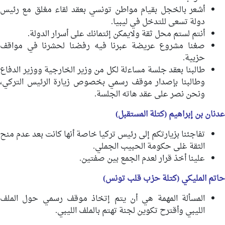
أشعر بالخجل بقيام مواطن تونسي بعقد لقاء مغلق مع رئيس
دولة تسعى للتدخل في ليبيا.
أنتم لستم محل ثقة ولايمكن إئتمانك على أسرار الدولة.
صغنا مشروع عريضة عبرنا فيه رفضنا لحشرنا في مواقف
حزبية.
طالبنا بعقد جلسة مساءلة لكل من وزير الخارجية ووزير الدفاع
وطالبنا بإصدار موقف رسمي بخصوص زيارة الرئيس التركي،
ونحن نصر على عقد هاته الجلسة.
عدنان بن إبراهيم (كتلة المستقبل)
تفاجئنا بزيارتكم إلى رئيس تركيا خاصة أنها كانت بعد عدم منح
الثقة غلى حكومة الحبيب الجملي.
علينا أخذ قرار لعدم الجمع بين صفتين.
حاتم المليكي (كتلة حزب قلب تونس)
المسألة المهمة هي أن يتم إتخاذ موقف رسمي حول الملف
الليبي وأقترح تكوين لجنة تهتم بالملف الليبي.