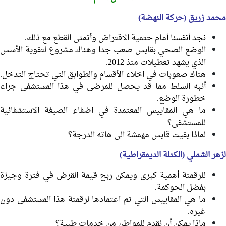
محمد زريق (حركة النهضة)
نجد أنفسنا أمام حتمية الاقتراض وأتمنى القطع مع ذلك.
الوضع الصحي بقابس صعب جدا وهناك مشروع لتقوية الأسس
الذي يشهد تعطيلات منذ 2012.
هناك صعوبات في اخلاء الأقسام والطوابق التي تحتاج التدخل.
أنبه السلط مما قد يحصل للمرضى في هذا المستشفى جراء
خطورة الوضع.
ما هي المقاييس المعتمدة في اضفاء الصبغة الاستشفائية
للمستشفى؟
لماذا بقيت قابس مهمشة الى هاته الدرجة؟
لزهر الشملي (الكتلة الديمقراطية)
للرقمنة أهمية كبرى ويمكن ربح قيمة القرض في فترة وجيزة
بفضل الحوكمة.
ما هي المقاييس التي تم اعتمادها لرقمنة هذا المستشفى دون
غيره.
ماذا يمكن أن نقدم للمواطن من خدمات طبية؟