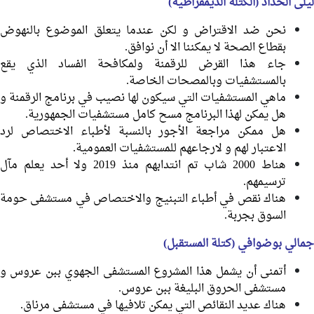
ليلى الحداد (الكتلة الديمقراطية)
نحن ضد الاقتراض و لكن عندما يتعلق الموضوع بالنهوض
بقطاع الصحة لا يمكننا الا أن نوافق.
جاء هذا القرض للرقمنة ولمكافحة الفساد الذي يقع
بالمستشفيات وبالمصحات الخاصة.
ماهي المستشفيات التي سيكون لها نصيب في برنامج الرقمنة و
هل يمكن لهذا البرنامج مسح كامل مستشفيات الجمهورية.
هل ممكن مراجعة الأجور بالنسبة لأطباء الاختصاص لرد
الاعتبار لهم و لارجاعهم للمستشفيات العمومية.
هناط 2000 شاب تم انتدابهم منذ 2019 ولا أحد يعلم مآل
ترسيمهم.
هناك نقص في أطباء التبنيج والاختصاص في مستشفى حومة
السوق بجربة.
جمالي بوضوافي (كتلة المستقبل)
أتمنى أن يشمل هذا المشروع المستشفى الجهوي ببن عروس و
مستشفى الحروق البليغة ببن عروس.
هناك عديد النقائص التي يمكن تلافيها في مستشفى مرناق.