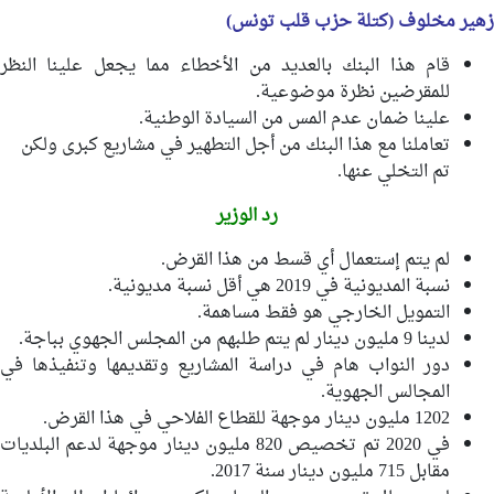
زهير مخلوف (كتلة حزب قلب تونس)
قام هذا البنك بالعديد من الأخطاء مما يجعل علينا النظر
للمقرضين نظرة موضوعية.
علينا ضمان عدم المس من السيادة الوطنية.
تعاملنا مع هذا البنك من أجل التطهير في مشاريع كبرى ولكن
تم التخلي عنها.
رد الوزير
لم يتم إستعمال أي قسط من هذا القرض.
نسبة المديونية في 2019 هي أقل نسبة مديونية.
التمويل الخارجي هو فقط مساهمة.
لدينا 9 مليون دينار لم يتم طلبهم من المجلس الجهوي بباجة.
دور النواب هام في دراسة المشاريع وتقديمها وتنفيذها في
المجالس الجهوية.
1202 مليون دينار موجهة للقطاع الفلاحي في هذا القرض.
في 2020 تم تخصيص 820 مليون دينار موجهة لدعم البلديات
مقابل 715 مليون دينار سنة 2017.