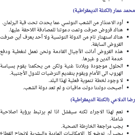
محمد عمار (الكتلة الديمقراطية)
أود الاعتذار من الشعب التونسي عما يحدث تحت قبة البرلمان.
هناك قروض صرفت وتمت دعوتنا للمصادقة اللاحقة عليها.
هناك استهتار تام من الدولة التونسية ولا أحد يعرف أين صرفت
القروض السابقة.
هذه القروض أدانت الأجيال القادمة ونحن نعمل لتغطية ودفع
خدمة الدين و غيرها.
الحلول موجودة وبلادنا غنية ولكن من يحكمنا يقوم بسياسة
الهروب الى الأمام ويقوم بتقديم الترضيات للدول الأجنبية.
لا وجود لخطة تنموية فعلية لهذا البلد.
أصبحت دولتنا دولت مافيات و لم تعد دولة الشعب.
رضا الدلاعي (الكتلة الديمقراطية)
نعم لهذا الاجراء لكنه سيفشل اذا لم يرتبط برؤية اصلاحية
شاملة.
يجب مراجعة الخارطة الصحية.
يجب أن توضع كل الامكانيات المادية والبشرية لانجاح القطاع