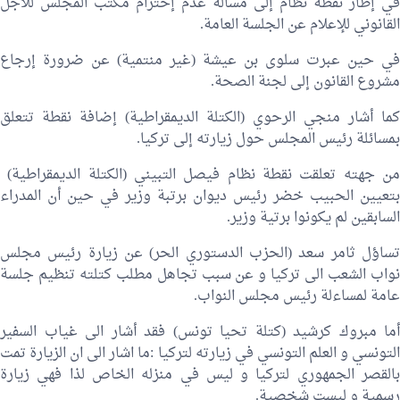
في إطار نقطة نظام إلى مسالة عدم إحترام مكتب المجلس للأجل
القانوني للإعلام عن الجلسة العامة.
في حين عبرت سلوى بن عيشة (غير منتمية) عن ضرورة إرجاع
مشروع القانون إلى لجنة الصحة.
كما أشار منجي الرحوي (الكتلة الديمقراطية) إضافة نقطة تتعلق
بمسائلة رئيس المجلس حول زيارته إلى تركيا.
من جهته تعلقت نقطة نظام فيصل التبيني (الكتلة الديمقراطية)
بتعيين الحبيب خضر رئيس ديوان برتبة وزير في حين أن المدراء
السابقين لم يكونوا برتية وزير.
تساؤل ثامر سعد (الحزب الدستوري الحر) عن زيارة رئيس مجلس
نواب الشعب الى تركيا و عن سبب تجاهل مطلب كتلته تنظيم جلسة
عامة لمساءلة رئيس مجلس النواب.
أما مبروك كرشيد (كتلة تحيا تونس) فقد أشار الى غياب السفير
التونسي و العلم التونسي في زيارته لتركيا :ما اشار الى ان الزيارة تمت
بالقصر الجمهوري لتركيا و ليس في منزله الخاص لذا فهي زيارة
رسمية و ليست شخصية.