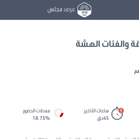
مرصد
مجلس
ة والفئات الهشة
صم
ساعات التاخير
معدلات الحضور
45دق
18.75%