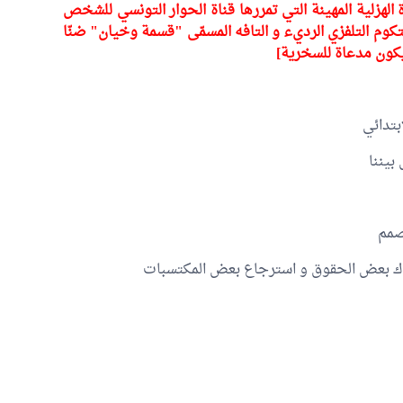
الهزلية المهينة التي تمررها قناة الحوار التونسي للشخص
لشخصية المدعوّة "Apeu" في السيتكوم التلفزي الرديء و التافه المسمّى "قسمة وخيان" ضنّا
كون مدعاة للسخرية]
بتدائي
بيننا
صمم
كاك بعض الحقوق و استرجاع بعض المكتسبات