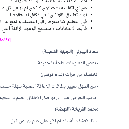
لماذا الدولة دائما غائبة ؟ الوزارة لا تهتم ؟
عن اي اتفاقية يتحدثون ؟ نحن لم نر من كل ما
نريد تطبيق القوانين التي تكفل لنا حقوقنا
في التعليم كنا نتعرض الى التعنيف و نمنع من 
قربت الانتخابات و سنسمع الوعود الزائفة التي مل
[تفاعل
سعاد البيولي
(الجبهة الشعبية)
- بعض المعلومات فاجأتنا حقيقة
الخنساء بن حراث
(نداء تونس)
- من السهل تغيير بطاقات الإعاقة العملية سهلة حسب
- يجب الحرص على ان يواصل الاطفال الصم دراستهم 
محمد الفريخة
(النهضة)
- انا اكتشفت أشياء لم اكن على علم بها من قبل