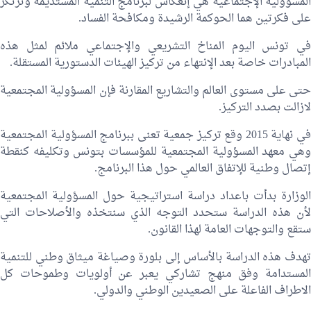
المسؤولية الإجتماعية هي إنعكاس لبرنامج التنمية المستديمة وترتكز
على فكرتين هما الحوكمة الرشيدة ومكافحة الفساد.
في تونس اليوم المناخ التشريعي والإجتماعي ملائم لمثل هذه
المبادرات خاصة بعد الإنتهاء من تركيز الهيئات الدستورية المستقلة.
حتى على مستوى العالم والتشاريع المقارنة فإن المسؤولية المجتمعية
لازالت بصدد التركيز.
في نهاية 2015 وقع تركيز جمعية تعنى ببرنامج المسؤولية المجتمعية
وهي معهد المسؤولية المجتمعية للمؤسسات بتونس وتكليفه كنقطة
إتصال وطنية للإتفاق العالمي حول هذا البرنامج.
الوزارة بدأت باعداد دراسة استراتيجية حول المسؤولية المجتمعية
لأن هذه الدراسة ستحدد التوجه الذي سنتخذه والأصلاحات التي
ستقع والتوجهات العامة لهذا القانون.
تهدف هذه الدراسة بالأساس إلى بلورة وصياغة ميثاق وطني للتنمية
المستدامة وفق منهج تشاركي يعبر عن أولويات وطموحات كل
الاطراف الفاعلة على الصعيدين الوطني والدولي.