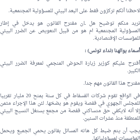
لاحظنا أنكم تركزون فقط على البعد البيئي للمسؤولية المجتمعية.
نريد منكم توضيح هل ـان مقترح القانون هو يدخل في إطار
المسؤولية المجتمعية ام هو من قبيل التعويص عن الضرر البيئي
للمؤسسات الإقتصادية.
أسماء بوالهنا (نداء تونس) :
أقترح عليكم كوزير زيارة الحوض المنجمي لمعرفة الضرر البيئي
الكبير.
مقترح هذا القانون مهم جدا.
في الواقع تقوم شركات الفسفاط في كل سنة بمنح 20 مليار تقريبا
للمجلس الجهوي في قفصة ويقوم هو بضخها. لئن هذا الإجراء مثمن
إلا أنه لايكفي حق متساكني قفصة من مجمع يستغل النسيج البيئي
للمنطقة منذ عشرات السنين.
يجب أن يتم ضبط كل هاته المسائل بقانون يحمي الجميع ويحمل
المؤسسات لمسؤولياتها.