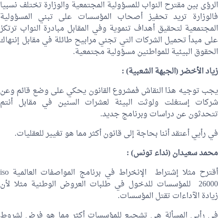
الرؤى بين مقترح النواب للمسؤولية المجتمعية والوزارة تختلف نسبيا
فالوزارة تريد تحفيز أصحاب المؤسسات على تبني المسؤولية
المجتمعية لتحقيق أهداف تنموية وفي المقابل مبادرة النواب ترتكز
على مبدأ تحميل الشركات التي تجني مرابيح طائلة في مقابل إنتهاك
الحقوق البيئية للمواطنين مسؤولية مجتمعية.
زياد الأخضر
(الجبهة الشعبية) :
يجب توجيه هذا النقاش فمشروع القانون يحكي على وضع قائم وعن
شركات إستغلت ولوثت البيئة لعشرات السنين في مقابل أنتم
تتحدثون عن دراسات وبرنامج جديد.
في رأيي أعتقد أننا بحاجة إلى قانون أكثر مما هو تغيير للعقليات.
محمد سعيدان
(نداء تونس) :
أقترح مثلا إشتراط الإنخراط في برنامج المواصفات العالمية iso
26000 للمؤسسات للدخول في طلبات العروض الوطنية مثلا لأن
زيادة الآداءات تقتل المؤسسات.
في رأيي المسألة هي تشجيع للمؤسسات أكثر مما هو فرض لشروط