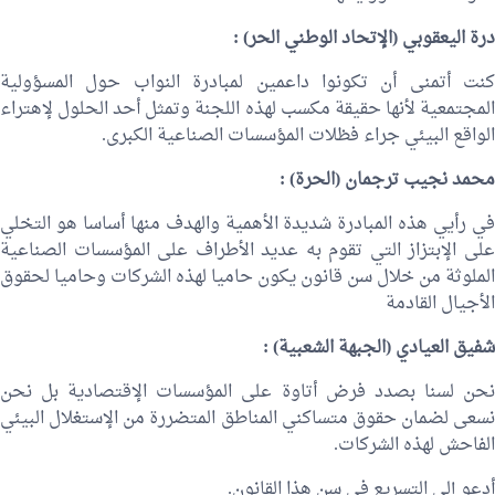
درة اليعقوبي (الإتحاد الوطني الحر) :
كنت أتمنى أن تكونوا داعمين لمبادرة النواب حول المسؤولية
المجتمعية لأنها حقيقة مكسب لهذه اللجنة وتمثل أحد الحلول لإهتراء
الواقع البيئي جراء فظلات المؤسسات الصناعية الكبرى.
محمد نجيب ترجمان
(الحرة) :
في رأيي هذه المبادرة شديدة الأهمية والهدف منها أساسا هو التخلي
على الإبتزاز التي تقوم به عديد الأطراف على المؤسسات الصناعية
الملوثة من خلال سن قانون يكون حاميا لهذه الشركات وحاميا لحقوق
الأجيال القادمة
شفيق العيادي
(الجبهة الشعبية) :
نحن لسنا بصدد فرض أتاوة على المؤسسات الإقتصادية بل نحن
نسعى لضمان حقوق متساكني المناطق المتضررة من الإستغلال البيئي
الفاحش لهذه الشركات.
أدعو إلى التسريع في سن هذا القانون.