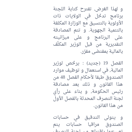
و لهذا الغرض, تقترح كتابة اللجنة
برنامج تدخّل في الولايات ذات
الأولوية بالتنسيق مع الوزارة المكلفة
بالتنمية الجهوية. و تتم المصادقة
على البرنامج و على ميزانيته
التقديرية من قبل الوزير المكلّف
بالمالية بمقتضى مقرّر.
الفصل 19 (جديد) : يرخّص لوزير
المالية, في استعمال و توظيف موارد
الصندوق طبقا لأحكام الفصل 48 من
هذا القانون و ذلك بعد مصادقة
رئيس الحكومة, و بناء على رأي
لجنة التصرف المحدثة بالفصل الأول
من هذا القانون.
و يتولى التدقيق في حسابات
الصندوق مراقبا حسابات يتم
تعيينهما باقتراح من لجنة التصرف