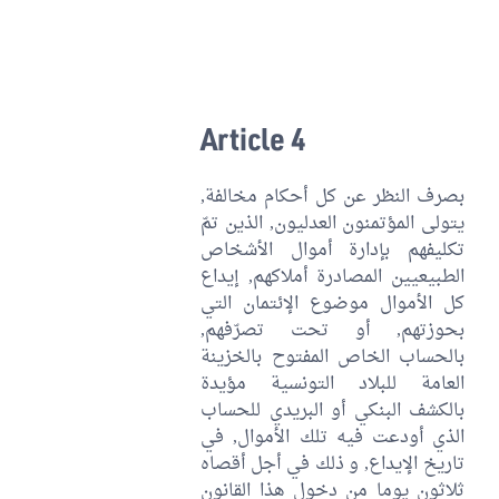
Article 4
بصرف النظر عن كل أحكام مخالفة,
يتولى المؤتمنون العدليون, الذين تمّ
تكليفهم بإدارة أموال الأشخاص
الطبيعيين المصادرة أملاكهم, إيداع
كل الأموال موضوع الإئتمان التي
بحوزتهم, أو تحت تصرّفهم,
بالحساب الخاص المفتوح بالخزينة
العامة للبلاد التونسية مؤيدة
بالكشف البنكي أو البريدي للحساب
الذي أودعت فيه تلك الأموال, في
تاريخ الإيداع, و ذلك في أجل أقصاه
ثلاثون يوما من دخول هذا القانون