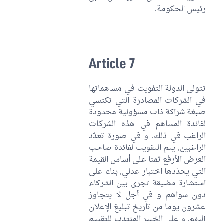
رئيس الحكومة.
Article 7
تتولى الدولة التفويت في مساهماتها
في الشركات المصادرة التي تكتسي
صبغة شراكة ذات مسؤولية محدودة
لفائدة المساهم في هذه الشركات
الراغب في ذلك. و في صورة تعدّد
الراغبين, يتم التفويت لفائدة صاحب
العرض الأرفع ثمنا على أساس القيمة
التي يحدّدها اختبار عدلي, بناء على
استشارة مضيقة تجرى بين الشركاء
دون سواهم و في أجل لا يتجاوز
عشرون يوما من تاريخ تبليغ الإعلان
إليهم. و على الخبير المنتدب للتقييم