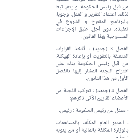
من قبل رئيس الحكومة. و يتم, تبعا
لذلك, اعتماد التقرير و العمل, وجوبا,
بالبرنامج المقترح و الشروع في
تنفيذه, دون أجل, طبق الإجراءات
المستوجبة بهذا القانون.
الفصل 3 (جديد) : تُتّخذ القرارات
المتعلقة بالتفويت أو بإعادة الهيكلة,
من قبل رئيس الحكومة بناء على
اقتراح اللجنة المشار إليها بالفصل
الأول من هذا القانون.
الفصل 4 (جديد) : تتركب اللجنة من
الأعضاء القارين الآتي ذكرهم:
- ممثل عن رئيس الحكومة : رئيس.
- المدير العام المكلّف بالمساهمات
بالوزارة المكلفة بالمالية أو من ينوبه
: عضو.