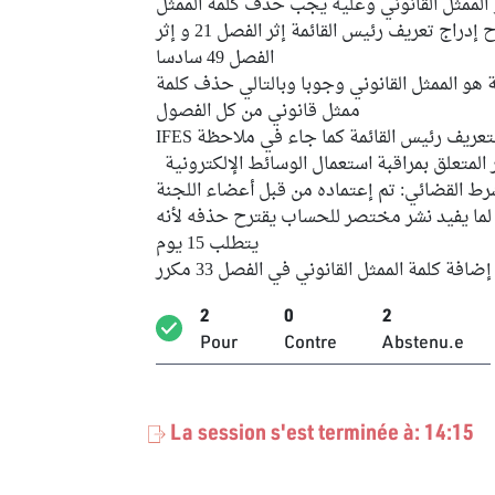
الممثل القانوني وعليه يجب حذف كلمة الممثل
القانوني من كل الفصولكما تم إقتراح إدراج تعريف رئيس القائمة إثر الفصل 21 و إثر
الفصل 49 سادسا
ة هو الممثل القانوني وجوبا وبالتالي حذف كلمة
ممثل قانوني من كل الفصول
ف رئيس القائمة كما جاء في ملاحظة IFES
هيئة في علاقة بالفصل 68 مكرر المتعلق بمراقبة استعمال الوسائط الإلكترونية
شرط القضائي: تم إعتماده من قبل أعضاء اللجنة
 مكرر: بالنسية لما يفيد نشر مختصر للحساب يقترح حذفه لأنه
يتطلب 15 يوم
إضافة كلمة الممثل القانوني في الفصل 33 مكرر
2
0
2
Pour
Contre
Abstenu.e
La session s'est terminée à: 14:15