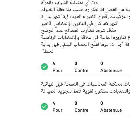
و25 أي تمثيلية الشباب والمرأة
تكراره حسب ملاحظة الخبراء
الفصل 41: في علاقة بالمدة الزمنية لجمع التزكيات: إقترح الخبراء العودة ل6 أشهر بدل 3
أشهر كما كان في القانون الإنتخابي الأخير
حذف شرط تضارب المصالح عند الترشح
قاريره المالية في علاقة بالإنتخابات الرئاسية
الفصل 82 جديد، في الفقرة 1، إضافة أجل 15 يوما لفتح الحساب البنكي قبل بداية
الحملة
4
0
0
Pour
Contre
Abstenu.e
اد كل مقترحات محكمة المحاسبات في النسخة قبل النهائية
التعديلات ستكون لغوية فقط لتجويد الصياغة
4
0
0
Pour
Contre
Abstenu.e