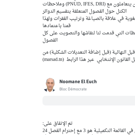
سنراجع اليوم ملاحظات الخبراء الذين يتعاملون مع (PNUD, IFES, DRI) وملاحظات
الكتل حول الفصول المتعلقة بتقسيم الدوائر
كانت شكلية، لغوية في علاقة بالصياغة وترتيب الفقرات ولهذا
قمنا باعتمادها
دم كل الملاحظات التي قدمت لنا لنقاشها والتصويت على كل
الفصول
بل النهائية (قبل إضافة التعديلات الشكلية) من
 القانون الإنتخابي عبر هذا الرابط
(marsad.tn)
Noomane El Euch
Bloc Démocrate
تم الإتفاق على:
تعديل الفصل 21 ليصبح العدد الأدنى في القائمة التكميلية هو 3 مع إحترام الفصل 24