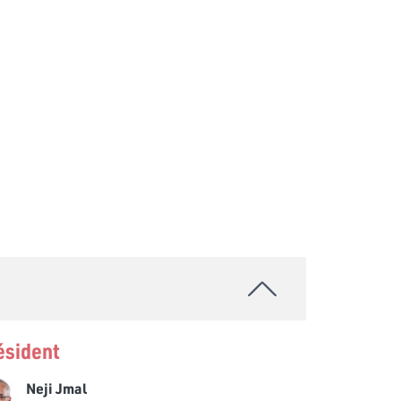
ésident
Neji Jmal