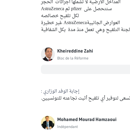
المداخل الأرضية لا تشملها اجرائات الحجر
سنتحصل على pfizer ثم AstraZeneca
لكل تلقيح خصائصه
العوارض الجانبيةAstraZeneca غير خطيرة
 لجنة التلقيح وهي تعمل منذ مدة بكل الشفافية
Kheireddine Zahi
Bloc de la Réforme
إجابة الوفد الوزاري :
سعى لتوفير أي تلقيح أثبت نجاعته للتونسيين.
Mohamed Mourad Hamzaoui
Indépendant