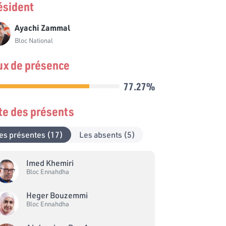
ésident
Ayachi Zammal
Bloc National
ux de présence
77.27%
ste des présents
es présentes (17)
Les absents (5)
Imed Khemiri
Bloc Ennahdha
Heger Bouzemmi
Bloc Ennahdha