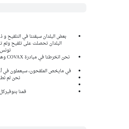
بعض البلدان سبقتنا في التلقيح و 
البلدان تحصلت على تلقيح ولم ت
تونس، 
نحن ان
في مايخص الملقحون، سيعملون في أوق
نحن لم نطل
قمنا بتوفيركل 