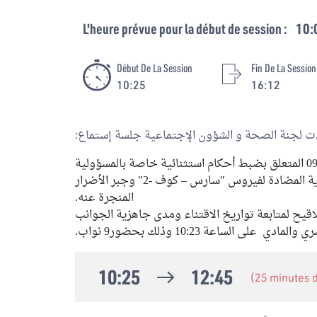
L'heure prévue pour la début de session :
10:
Début De La Session
Fin De La Session
10:25
16:12
 لجنة الصحة و الشؤون الإجتماعية جلسة إستماع:
إلى وزير الصحة حول مشروع القانون عدد 09/2021 المتعلق بضبط أحكام استثنائية خاصة بالمسؤولية
المدنية الناتجة عن استخدام اللقاحات والأدوية المضادة لفيروس "سارس – كوف -2" وجبر الأضرار
المنجرة عنه.
لاقيح لمتابعة تواريخ الاقتناء ومدى جاهزية الجوانب
 الساعة 10:23 وذلك بحضور9 نواب.
10:25
12:45
(25 minutes