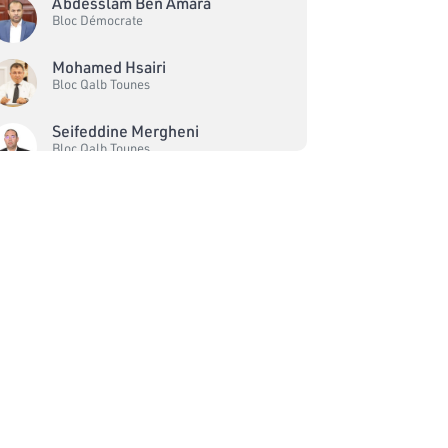
Abdesslam Ben Amara
Bloc Démocrate
Mohamed Hsairi
Bloc Qalb Tounes
Seifeddine Mergheni
Bloc Qalb Tounes
Chadia Hafsouni
Bloc Qalb Tounes
Adnene Ben Brahim
Indépendant
Salwa Ben Aicha
Indépendant
Kheireddine Zahi
Bloc de la Réforme