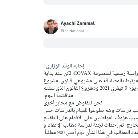
Ayachi Zammal
Bloc National
إجابة الوفد الوزاري :
علمنا بالموعد 15 فيفري من خلال مراسلة رسمية لمنضومة COVAX، لكن عند بداية
ر مرتبط بالمصادقة على مشروعي قانون، مشروع
قانون عدد 03/2021 الذي صادقتم عليه يوم 9 فيفري 2021 ومشروع القانون الذي ستتم
مناقشته اليوم.
نحن نتفاوض مع مخابر أخرى
لإتصالية، نحن نتعامل ما 3 مكاتب دراسات وهم تطوعوا للقيام بالدراسات حتى
ب عزوف المواطنين على الاقدام على التلقيح
ارج، تم إحداث لجنة لدراسة مطالب الإعفاء و
المطالب في هذا الشأن يوم أمس 900 مطلباً.