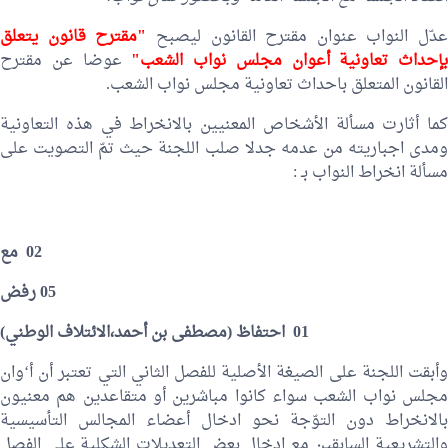
عدّل النواب عنوان مقترح القانون ليصبح
"مقترح قانون يتعلق
بإحداث تعاونية أعوان مجلس نواب الشعب"
عوضا عن مقترح
القانون المتعلق باحداث تعاونية مجلس نواب الشعب.
كما أثارت مسألة الأشخاص المعنيين بالانخراط في هذه التعاونية
ومدى اجباريته من عدمه جدلا صلب اللجنة حيث تمّ التصويت على
مسألة انخراط النواب بـ :
02 مع
05 رفض
01 احتفاظ (
مصطفى بن أحمد
،الائتلاف الوطني)
وأبقت اللجنة على الصيغة الأصلية للفصل الثاني التي تعتبر أن أ‘وان
مجلس نواب الشعب سواء كانوا مباشرين أو متقاعدين هم معنيون
بالانخراط دون التوّجة نحو ادخال أعضاء المجالس التأسيسية
والتشريعية السابقين مع ادخال بعض التعديلات الشكلية على الفصل