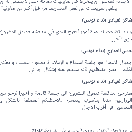
لا يمكن لشخص ان ينخرط في تعاونيات مماثلة حتى لا يتسنى له أن
يتلقى تعويضات عن نفس المصاريف من قبل أكثر من تعاونية
شاكر العيادي (نداء تونس)
و قد اتضحت لنا عدة أمور أقترح البدئ في مناقشة فصول المشروع
دون تأخير
حسن العماري
(نداء تونس)
جدول الأعمال هو جلسة استماع و الزملاء لا يعلمون بتغييره و يمكن
لذلك ان يثير حفيظتهم لأنه سينجر عنه إشكال إجرائي
شاكر العيادي (نداء تونس)
سنرجئ مناقشة فصول المشروع الى جلسة قادمة و أخيرا نرجو من
الوزارتين مدنا بمكتوب يتضمن ملاحظتكم المتعلقة بالشكل و
المضمون في أقرب الآجال
و بعد انتهاء النقاش رفعت الجلسة على الساعة
11:45
.