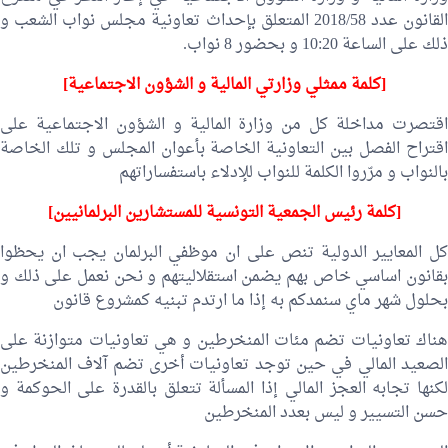
القانون عدد 2018/58 المتعلق بإحداث تعاونية مجلس نواب الشعب و
ذلك على الساعة 10:20 و بحضور 8 نواب.
[كلمة ممثلي وزارتي المالية و الشؤون الاجتماعية]
اقتصرت مداخلة كل من وزارة المالية و الشؤون الاجتماعية على
اقتراح الفصل بين التعاونية الخاصة بأعوان المجلس و تلك الخاصة
بالنواب و مرّروا الكلمة للنواب للإدلاء باستفساراتهم
[كلمة رئيس الجمعية التونسية للمستشارين البرلمانيين]
كل المعايير الدولية تنص على ان موظفي البرلمان يجب ان يحظوا
بقانون اساسي خاص بهم يضمن استقلاليتهم و نحن نعمل على ذلك و
بحلول شهر ماي سنمدكم به إذا ما ارتدم تبنيه كمشروع قانون
هناك تعاونيات تضم مئات المنخرطين و هي تعاونيات متوازنة على
الصعيد المالي في حين توجد تعاونيات أخرى تضم آلاف المنخرطين
لكنها تجابه العجز المالي إذا المسألة تتعلق بالقدرة على الحوكمة و
حسن التسيير و ليس بعدد المنخرطين