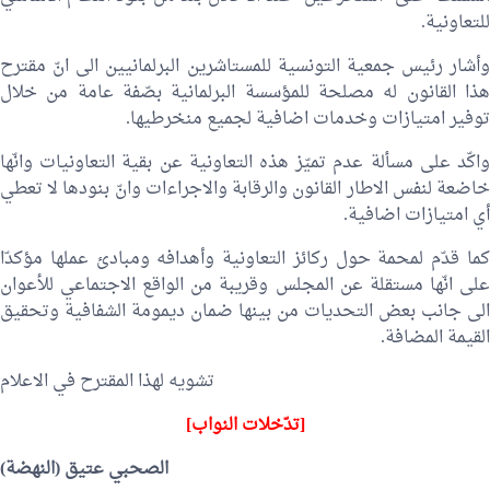
للتعاونية.
وأشار رئيس جمعية التونسية للمستاشرين البرلمانيين الى انّ مقترح
هذا القانون له مصلحة للمؤسسة البرلمانية بصّفة عامة من خلال
توفير امتيازات وخدمات اضافية لجميع منخرطيها.
واكّد على مسألة عدم تميّز هذه التعاونية عن بقية التعاونيات وانّها
خاضعة لنفس الاطار القانون والرقابة والاجراءات وانّ بنودها لا تعطي
أي امتيازات اضافية.
كما قدّم لمحمة حول ركائز التعاونية وأهدافه ومبادئ عملها مؤكدّا
على انّها مستقلة عن المجلس وقريبة من الواقع الاجتماعي للأعوان
الى جانب بعض التحديات من بينها ضمان ديمومة الشفافية وتحقيق
القيمة المضافة.
تشويه لهذا المقترح في الاعلام
[تدّخلات النواب]
الصحبي عتيق
(النهضة)