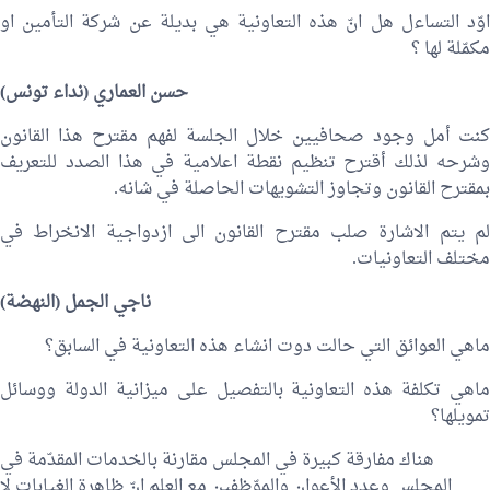
اوّد التساءل هل انّ هذه التعاونية هي بديلة عن شركة التأمين او
مكمّلة لها ؟
حسن العماري
(نداء تونس)
كنت أمل وجود صحافيين خلال الجلسة لفهم مقترح هذا القانون
وشرحه لذلك أقترح تنظيم نقطة اعلامية في هذا الصدد للتعريف
بمقترح القانون وتجاوز التشويهات الحاصلة في شانه.
لم يتم الاشارة صلب مقترح القانون الى ازدواجية الانخراط في
مختلف التعاونيات.
ناجي الجمل
(النهضة)
ماهي العوائق التي حالت دوت انشاء هذه التعاونية في السابق؟
ماهي تكلفة هذه التعاونية بالتفصيل على ميزانية الدولة ووسائل
تمويلها؟
هناك مفارقة كبيرة في المجلس مقارنة بالخدمات المقدّمة في
المجلس وعدد الأعوان والموّظفين مع العلم انّ ظاهرة الغيابات لا