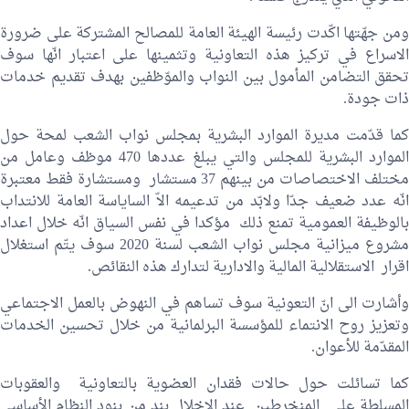
ومن جهّتها اكّدت رئيسة الهيئة العامة للمصالح المشتركة على ضرورة
الاسراع في تركيز هذه التعاونية وتثمينها على اعتبار انّها سوف
تحقق التضامن المأمول بين النواب والموّظفين بهدف تقديم خدمات
ذات جودة.
كما قدّمت مديرة الموارد البشرية بمجلس نواب الشعب لمحة حول
الموارد البشرية للمجلس والتي يبلغ عددها 470 موظف وعامل من
مختلف الاختصاصات من بينهم 37 مستشار ومستشارة فقط معتبرة
انّه عدد ضعيف جدّا ولابّد من تدعيمه الاّ الساياسة العامة للانتداب
بالوظيفة العمومية تمنع ذلك مؤكدا في نفس السياق انّه خلال اعداد
مشروع ميزانية مجلس نواب الشعب لسنة 2020 سوف يتّم استغلال
اقرار الاستقلالية المالية والادارية لتدارك هذه النقائص.
وأشارت الى انّ التعونية سوف تساهم في النهوض بالعمل الاجتماعي
وتعزيز روح الانتماء للمؤسسة البرلمانية من خلال تحسين الخدمات
المقدّمة للأعوان.
كما تسائلت حول حالات فقدان العضوية بالتعاونية والعقوبات
المسلطة على المنخرطين عند الاخلال بند من بنود النظام الأساسي