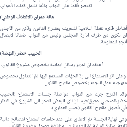
تقتصر فقط على النواب وانّما تشمل كذلك الأعوان.
هالة عمران
(الائتلاف الوطني)
أشاطر فكرة نقطة اعلامية للتعريف بمقترح القانون ولكّن من الأجدى
ان تكون من طرف ادارة المجلس وليس من النواب ضمانا لايصال
أنجع للمعلومة.
الحبيب خضر
(النهضة)
أعتقد انّ تمرير رسائل ايدابية بخصوص مشروع القانون.
وعلى اثر الاستماع الى ردّ الجهّات المستمع اليها تمّ التداول بخصوص
منهجية عمل اللجنة بخصوص مقترح القانون.
وقد اقترح جزء من النواب مواصلة جلسات الاستماع (
الحبيب
خضر
،
الصحبي عتيق
)فيما اراتاى البعض الاخر الى الشروع في النظر
في فصول مقترح القانون (
حسن العماري
).
وفي نهاية الجلسة تمّ الاتفاق على عقد جلسات استماع لمصالح مالية
تابعة لوزارة المالية ثمّ الشروع في مناقشة فصول مشروع القانون.