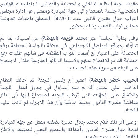
عقدت لجنة النظام الدّاخلي والحصانة والقوانين البرلمانية والقوانين
الانتخابية جلسة للاستماع الى جهة المبادرة وممثلي عن ادارة مجلس
النواب حول مقترح قانون عدد 58/2018 المتعلق باحداث تعاونية
مجلس نواب الشعب وذلك بحضور
في بداية الجلسة عبّر
محمد قويعه
(النهضة)
عن استيائه لما تمّ
تداوله بمواقع التواصل الاجتماعي في علاقة بالجلسة المتعلقة برفع
الحصانة على اعتبار انّ أسماء النواب المقدّمة في شأنهم طلبات رفع
حصانة قد تمّ الافصاح عنهم ولاسيما الوثائق الموّزعة خلال الاجتماع
على الرغم من سرية هذه الجلسات.
لحبيب خضر
(النهضة)
اعتبر انّ رئيس اللجنة قد خالف النظام
الدّاخلي على اعتبار انّه لم يتم التداول في جدول أعمال اللجنة
والاتفاق على الجهّات التي ترغب اللجنة الاستماع اليها في اطار
مناقشة مقترح القانون مسبقا خاصّة وانّ هذا الاجراء لم تادب عليه
اللجنة.
على اثر ذلك قدّم
محمد جلال غديرة
بصّفته ممثل عن جهّة المبادرة
لمحة حول مقترح القانون وأهدافه والتصوّر العملي لتطبيقه والاطار
القانوني الذي يندرج ضمنه.