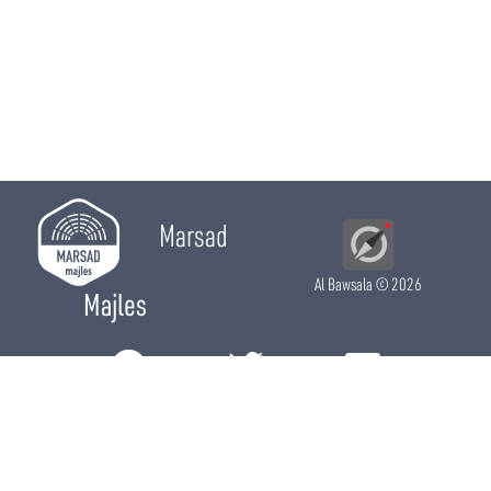
Marsad
Al Bawsala
© 2026
Majles
RÔLE LÉGISLATIF
RÔLE DE CONTRÔLE
RÔLE ÉLECTIF
CHRONIQUES
CALENDRIER
ACTUALITÉS
DÉPUTÉS
WIKI MAJLES
OPEN DATA